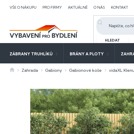
Přejít
VŠE O NÁKUPU
PRO FIRMY
AKTUÁLNĚ
O NÁS
KONTAKT
na
obsah
HLEDAT
ZÁBRANY TRUHLÍKŮ
BRÁNY A PLOTY
ZAHR
Domů
Zahrada
Gabiony
Gabionové koše
vidaXL Klen