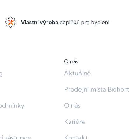
Vlastní výroba
doplňků pro bydlení
O nás
g
Aktuálně
Prodejní místa Biohort
odmínky
O nás
Kariéra
í zástupce
Kontakt