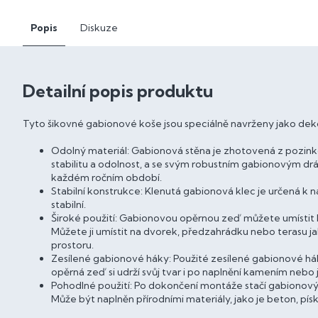
Popis
Diskuze
Detailní popis produktu
Tyto šikovné gabionové koše jsou speciálně navrženy jako dekor
Odolný materiál: Gabionová stěna je zhotovená z pozinko
stabilitu a odolnost, a se svým robustním gabionovým 
každém ročním období.
Stabilní konstrukce: Klenutá gabionová klec je určená k
stabilní.
Široké použití: Gabionovou opěrnou zeď můžete umístit k
Můžete ji umístit na dvorek, předzahrádku nebo terasu 
prostoru.
Zesílené gabionové háky: Použité zesílené gabionové háky
opěrná zeď si udrží svůj tvar i po naplnění kamením nebo
Pohodlné použití: Po dokončení montáže stačí gabionový 
Může být naplněn přírodními materiály, jako je beton, p