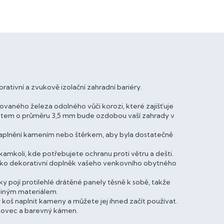
ativní a zvukově izolační zahradní bariéry.
vaného železa odolného vůči korozi, které zajišťuje
drátem o průměru 3,5 mm bude ozdobou vaší zahrady v
 naplnění kamením nebo štěrkem, aby byla dostatečně
amkoli, kde potřebujete ochranu proti větru a dešti.
jako dekorativní doplněk vašeho venkovního obytného
 pojí protilehlé drátěné panely těsně k sobě, takže
 jiným materiálem.
koš naplnit kameny a můžete jej ihned začít používat.
ískovec a barevný kámen.