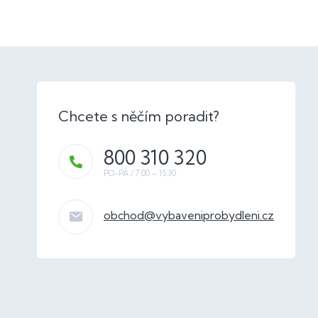
800 310 320
obchod
@
vybaveniprobydleni.cz