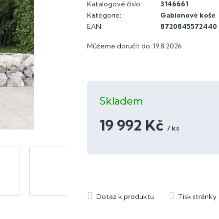
Katalogové číslo:
3146661
Kategorie
:
Gabionové koše
EAN
:
8720845572440
Můžeme doručit do:
19.8.2026
Skladem
19 992 Kč
/ ks
Měrná
cena: