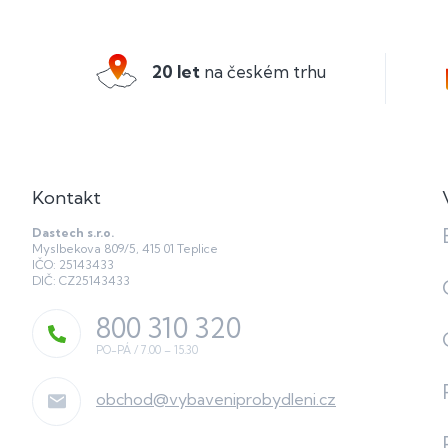
á
p
a
20 let
na českém trhu
t
í
Kontakt
Dastech s.r.o.
Myslbekova 809/5, 415 01 Teplice
IČO: 25143433
DIČ: CZ25143433
800 310 320
obchod
@
vybaveniprobydleni.cz