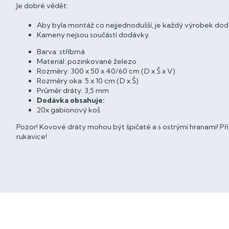
Je dobré vědět:
Aby byla montáž co nejjednodušší, je každý výrobek do
Kameny nejsou součástí dodávky.
Barva: stříbrná
Materiál: pozinkované železo
Rozměry: 300 x 50 x 40/60 cm (D x Š x V)
Rozměry oka: 5 x 10 cm (D x Š)
Průměr dráty: 3,5 mm
Dodávka obsahuje:
20x gabionový koš
Pozor! Kovové dráty mohou být špičaté a s ostrými hranami! Př
rukavice!
Z