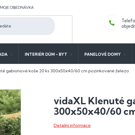
MOJE OBJEDNÁVKA
ADA
INTERIÉR DŮM - BYT
PANELOVÉ DOMY
uté gabionové koše 20 ks 300x50x40/60 cm pozinkované železo
vidaXL Klenuté g
300x50x40/60 cm
Detailní informace