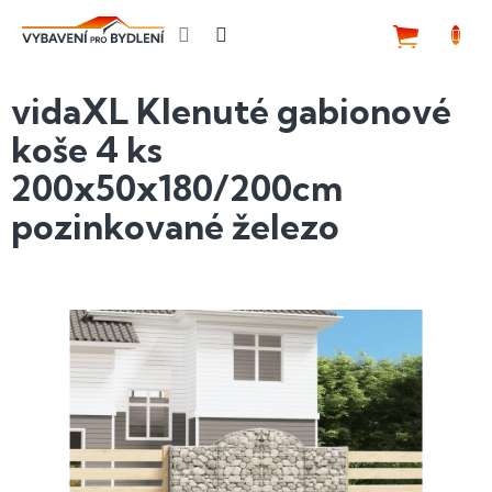
Přejít
na
NÁKUP
obsah
KOŠÍK
vidaXL Klenuté gabionové
koše 4 ks
200x50x180/200cm
pozinkované železo