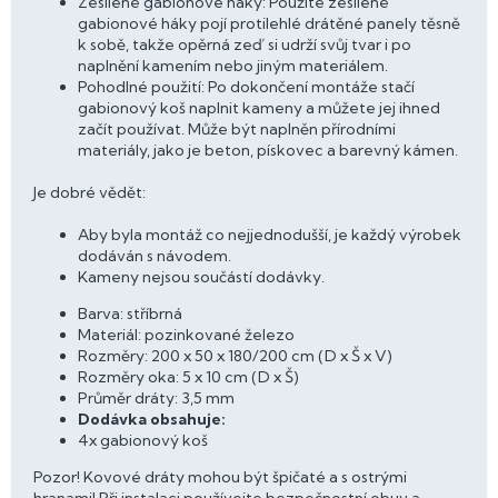
Zesílené gabionové háky: Použité zesílené
gabionové háky pojí protilehlé drátěné panely těsně
k sobě, takže opěrná zeď si udrží svůj tvar i po
naplnění kamením nebo jiným materiálem.
Pohodlné použití: Po dokončení montáže stačí
gabionový koš naplnit kameny a můžete jej ihned
začít používat. Může být naplněn přírodními
materiály, jako je beton, pískovec a barevný kámen.
Je dobré vědět:
Aby byla montáž co nejjednodušší, je každý výrobek
dodáván s návodem.
Kameny nejsou součástí dodávky.
Barva: stříbrná
Materiál: pozinkované železo
Rozměry: 200 x 50 x 180/200 cm (D x Š x V)
Rozměry oka: 5 x 10 cm (D x Š)
Průměr dráty: 3,5 mm
Dodávka obsahuje:
4x gabionový koš
Pozor! Kovové dráty mohou být špičaté a s ostrými