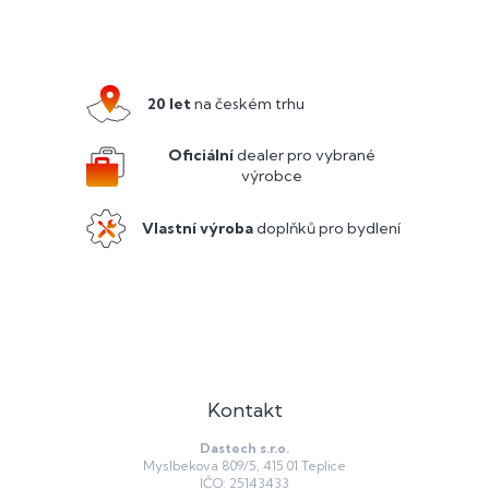
Z
á
p
a
20 let
na českém trhu
t
í
Oficiální
dealer pro vybrané
výrobce
Vlastní výroba
doplňků pro bydlení
Kontakt
Dastech s.r.o.
Myslbekova 809/5, 415 01 Teplice
IČO: 25143433