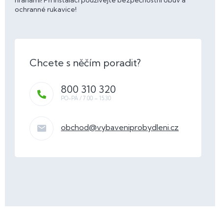
hranami! Při instalaci používejte bezpečnostní obuv a
ochranné rukavice!
800 310 320
obchod
@
vybaveniprobydleni.cz