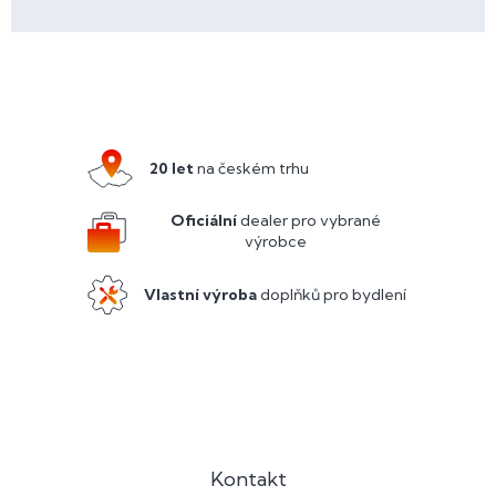
Z
á
p
a
20 let
na českém trhu
t
í
Oficiální
dealer pro vybrané
výrobce
Vlastní výroba
doplňků pro bydlení
Kontakt