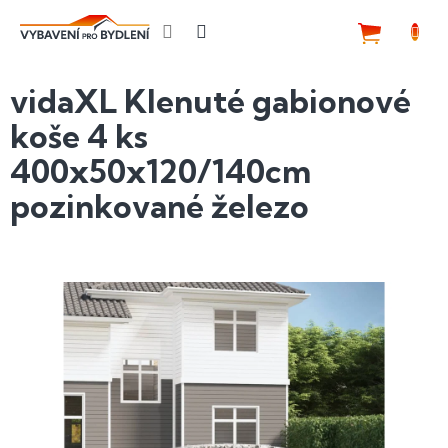
Přejít
na
NÁKUP
obsah
KOŠÍK
vidaXL Klenuté gabionové
koše 4 ks
400x50x120/140cm
pozinkované železo