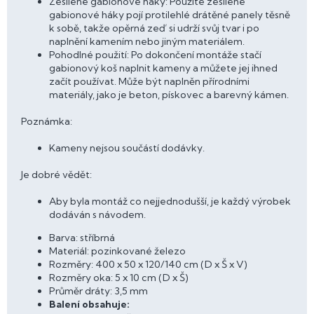
Zesílené gabionové háky: Použité zesílené
gabionové háky pojí protilehlé drátěné panely těsně
k sobě, takže opěrná zeď si udrží svůj tvar i po
naplnění kamením nebo jiným materiálem.
Pohodlné použití: Po dokončení montáže stačí
gabionový koš naplnit kameny a můžete jej ihned
začít používat. Může být naplněn přírodními
materiály, jako je beton, pískovec a barevný kámen.
Poznámka:
Kameny nejsou součástí dodávky.
Je dobré vědět:
Aby byla montáž co nejjednodušší, je každý výrobek
dodáván s návodem.
Barva: stříbrná
Materiál: pozinkované železo
Rozměry: 400 x 50 x 120/140 cm (D x Š x V)
Rozměry oka: 5 x 10 cm (D x Š)
Průměr dráty: 3,5 mm
Balení obsahuje: