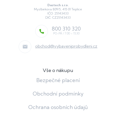
Dastech s.r.o.
Myslbekova 809/5, 415 01 Teplice
IČO: 25143433
DIČ: CZ25143433
800 310 320
obchod
@
vybaveniprobydleni.cz
Vše o nákupu
Bezpečné placení
Obchodní podmínky
Ochrana osobních údajů