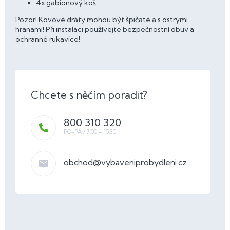
4x gabionový koš
Pozor! Kovové dráty mohou být špičaté a s ostrými
hranami! Při instalaci používejte bezpečnostní obuv a
ochranné rukavice!
800 310 320
obchod
@
vybaveniprobydleni.cz