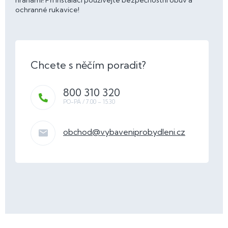
hranami! Při instalaci používejte bezpečnostní obuv a
ochranné rukavice!
800 310 320
obchod
@
vybaveniprobydleni.cz