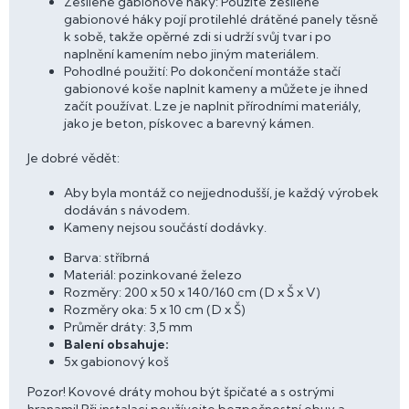
Zesílené gabionové háky: Použité zesílené
gabionové háky pojí protilehlé drátěné panely těsně
k sobě, takže opěrné zdi si udrží svůj tvar i po
naplnění kamením nebo jiným materiálem.
Pohodlné použití: Po dokončení montáže stačí
gabionové koše naplnit kameny a můžete je ihned
začít používat. Lze je naplnit přírodními materiály,
jako je beton, pískovec a barevný kámen.
Je dobré vědět:
Aby byla montáž co nejjednodušší, je každý výrobek
dodáván s návodem.
Kameny nejsou součástí dodávky.
Barva: stříbrná
Materiál: pozinkované železo
Rozměry: 200 x 50 x 140/160 cm (D x Š x V)
Rozměry oka: 5 x 10 cm (D x Š)
Průměr dráty: 3,5 mm
Balení obsahuje:
5x gabionový koš
Pozor! Kovové dráty mohou být špičaté a s ostrými