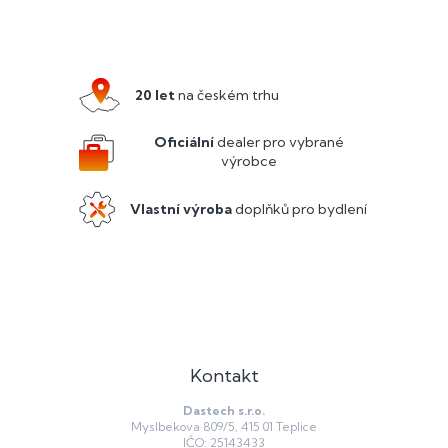
Z
á
p
a
20 let
na českém trhu
t
í
Oficiální
dealer pro vybrané
výrobce
Vlastní výroba
doplňků pro bydlení
Kontakt
Dastech s.r.o.
Myslbekova 809/5, 415 01 Teplice
IČO: 25143433