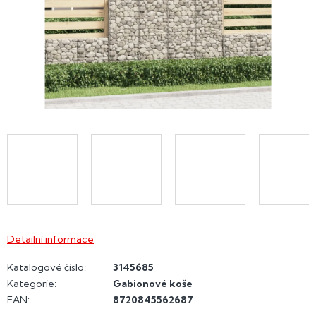
Detailní informace
Katalogové číslo:
3145685
Kategorie
:
Gabionové koše
EAN
:
8720845562687