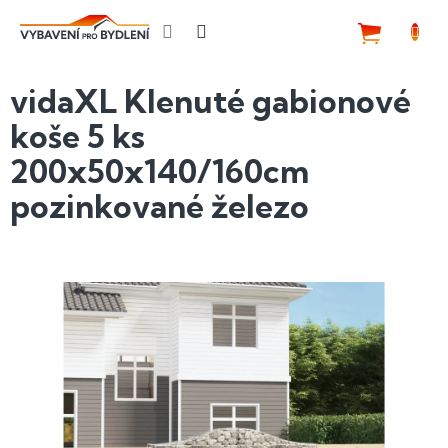
Přejít
na
NÁKUP
obsah
KOŠÍK
vidaXL Klenuté gabionové
koše 5 ks
200x50x140/160cm
pozinkované železo