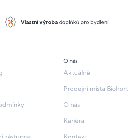
Vlastní výroba
doplňků pro bydlení
O nás
g
Aktuálně
Prodejní místa Biohort
odmínky
O nás
Kariéra
í zástupce
Kontakt