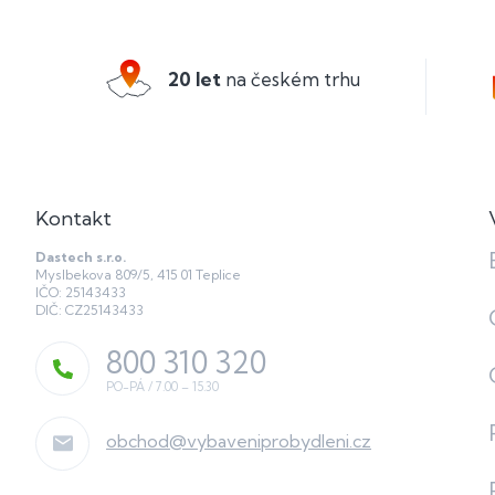
á
p
a
20 let
na českém trhu
t
í
Kontakt
Dastech s.r.o.
Myslbekova 809/5, 415 01 Teplice
IČO: 25143433
DIČ: CZ25143433
800 310 320
obchod
@
vybaveniprobydleni.cz