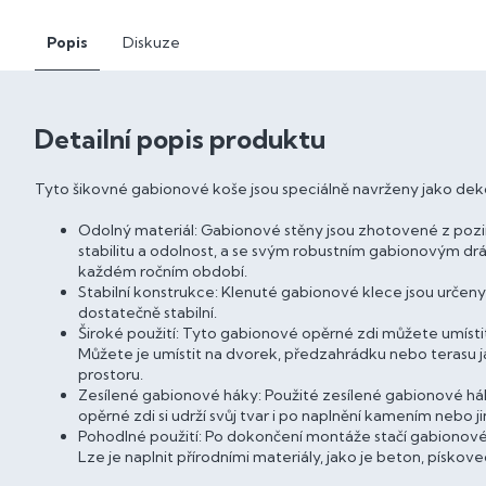
Popis
Diskuze
Detailní popis produktu
Tyto šikovné gabionové koše jsou speciálně navrženy jako dekor
Odolný materiál: Gabionové stěny jsou zhotovené z pozi
stabilitu a odolnost, a se svým robustním gabionovým 
každém ročním období.
Stabilní konstrukce: Klenuté gabionové klece jsou určen
dostatečně stabilní.
Široké použití: Tyto gabionové opěrné zdi můžete umístit
Můžete je umístit na dvorek, předzahrádku nebo terasu
prostoru.
Zesílené gabionové háky: Použité zesílené gabionové háky
opěrné zdi si udrží svůj tvar i po naplnění kamením nebo 
Pohodlné použití: Po dokončení montáže stačí gabionové 
Lze je naplnit přírodními materiály, jako je beton, písko