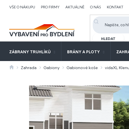
Přejít
VŠE O NÁKUPU
PRO FIRMY
AKTUÁLNĚ
O NÁS
KONTAKT
na
obsah
HLEDAT
ZÁBRANY TRUHLÍKŮ
BRÁNY A PLOTY
ZAHR
Domů
Zahrada
Gabiony
Gabionové koše
vidaXL Klen