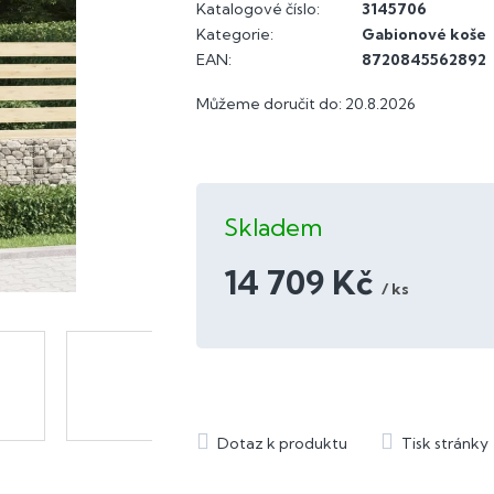
Katalogové číslo:
3145706
Kategorie
:
Gabionové koše
EAN
:
8720845562892
Můžeme doručit do:
20.8.2026
Skladem
14 709 Kč
/ ks
Měrná
cena: