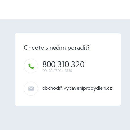
800 310 320
obchod
@
vybaveniprobydleni.cz