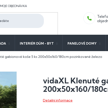
MOJE OBJEDNÁVKA
ADA
INTERIÉR DŮM - BYT
PANELOVÉ DOMY
uté gabionové koše 5 ks 200x50x160/180cm pozinkované železo
vidaXL Klenuté g
200x50x160/180c
Detailní informace