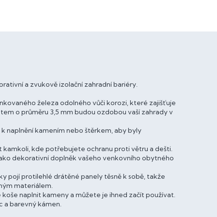
ativní a zvukově izolační zahradní bariéry.
nkovaného železa odolného vůči korozi, které zajišťuje
drátem o průměru 3,5 mm budou ozdobou vaší zahrady v
y k naplnění kamením nebo štěrkem, aby byly
 kamkoli, kde potřebujete ochranu proti větru a dešti.
 jako dekorativní doplněk vašeho venkovního obytného
 pojí protilehlé drátěné panely těsně k sobě, takže
jiným materiálem.
koše naplnit kameny a můžete je ihned začít používat.
vec a barevný kámen.