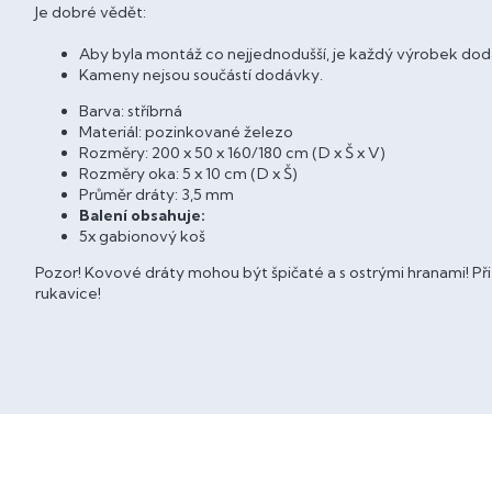
Je dobré vědět:
Aby byla montáž co nejjednodušší, je každý výrobek do
Kameny nejsou součástí dodávky.
Barva: stříbrná
Materiál: pozinkované železo
Rozměry: 200 x 50 x 160/180 cm (D x Š x V)
Rozměry oka: 5 x 10 cm (D x Š)
Průměr dráty: 3,5 mm
Balení obsahuje:
5x gabionový koš
Pozor! Kovové dráty mohou být špičaté a s ostrými hranami! Př
rukavice!
Z