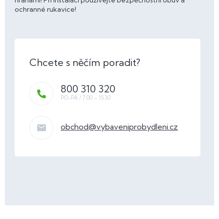
hranami! Při instalaci používejte bezpečnostní obuv a
ochranné rukavice!
800 310 320
obchod
@
vybaveniprobydleni.cz