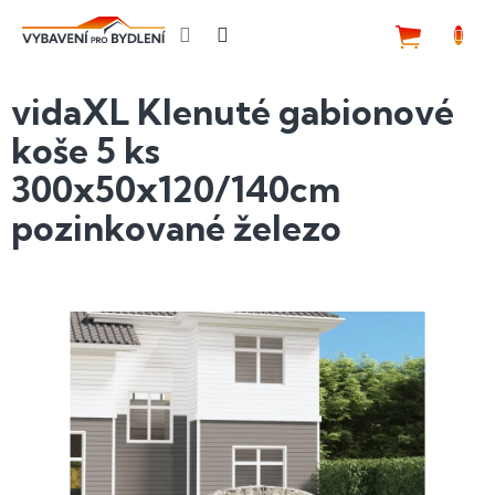
Přejít
na
NÁKUP
obsah
KOŠÍK
vidaXL Klenuté gabionové
koše 5 ks
300x50x120/140cm
pozinkované železo