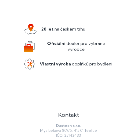
Z
á
p
a
20 let
na českém trhu
t
í
Oficiální
dealer pro vybrané
výrobce
Vlastní výroba
doplňků pro bydlení
Kontakt
Dastech s.r.o.
Myslbekova 809/5, 415 01 Teplice
IČO: 25143433