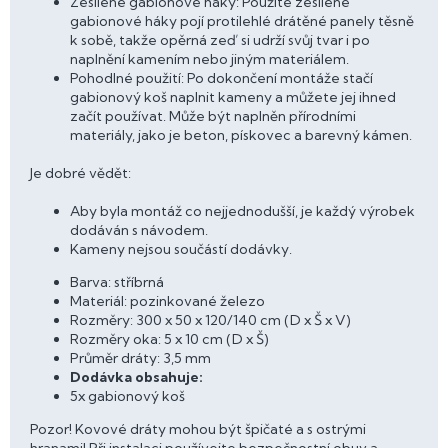
Zesílené gabionové háky: Použité zesílené
gabionové háky pojí protilehlé drátěné panely těsně
k sobě, takže opěrná zeď si udrží svůj tvar i po
naplnění kamením nebo jiným materiálem.
Pohodlné použití: Po dokončení montáže stačí
gabionový koš naplnit kameny a můžete jej ihned
začít používat. Může být naplněn přírodními
materiály, jako je beton, pískovec a barevný kámen.
Je dobré vědět:
Aby byla montáž co nejjednodušší, je každý výrobek
dodáván s návodem.
Kameny nejsou součástí dodávky.
Barva: stříbrná
Materiál: pozinkované železo
Rozměry: 300 x 50 x 120/140 cm (D x Š x V)
Rozměry oka: 5 x 10 cm (D x Š)
Průměr dráty: 3,5 mm
Dodávka obsahuje:
5x gabionový koš
Pozor! Kovové dráty mohou být špičaté a s ostrými