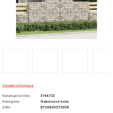
Detailní informace
Katalogové číslo:
3146722
Kategorie
:
Gabionové koše
EAN
:
8720845573058