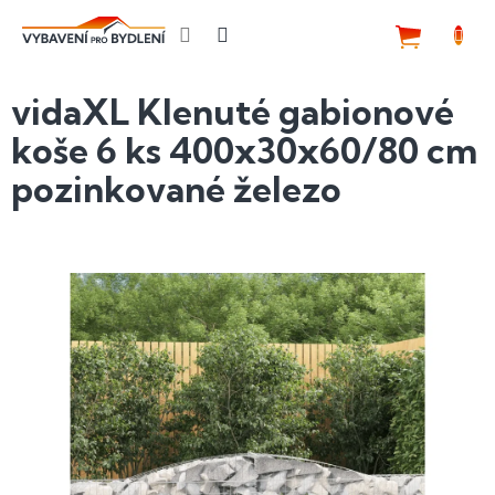
Přejít
na
NÁKUP
obsah
KOŠÍK
vidaXL Klenuté gabionové
koše 6 ks 400x30x60/80 cm
pozinkované železo