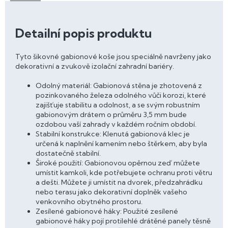
Detailní popis produktu
Tyto šikovné gabionové koše jsou speciálně navrženy jako
dekorativní a zvukově izolační zahradní bariéry.
Odolný materiál: Gabionová stěna je zhotovená z
pozinkovaného železa odolného vůči korozi, které
zajišťuje stabilitu a odolnost, a se svým robustním
gabionovým drátem o průměru 3,5 mm bude
ozdobou vaší zahrady v každém ročním období.
Stabilní konstrukce: Klenutá gabionová klec je
určená k naplnění kamením nebo štěrkem, aby byla
dostatečně stabilní.
Široké použití: Gabionovou opěrnou zeď můžete
umístit kamkoli, kde potřebujete ochranu proti větru
a dešti. Můžete ji umístit na dvorek, předzahrádku
nebo terasu jako dekorativní doplněk vašeho
venkovního obytného prostoru.
Zesílené gabionové háky: Použité zesílené
gabionové háky pojí protilehlé drátěné panely těsně