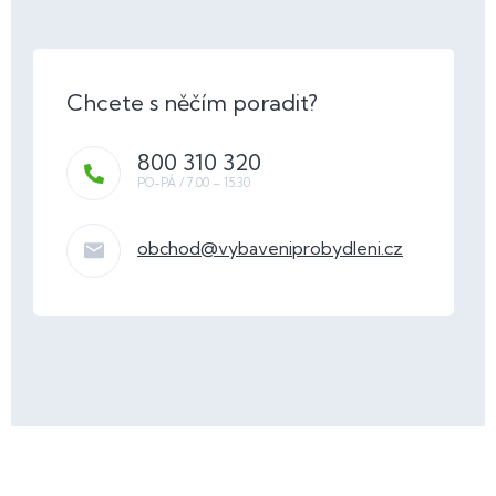
800 310 320
obchod
@
vybaveniprobydleni.cz
Z