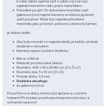
k sobě, takže opěrná zeď si udrží svůj tvar i po
naplnění kamením nebo jiným materiálem.
Pohodlné použití: Po dokončení montáže stačí
gabionový koš naplnit kameny a můžete jej ihned
začít používat. Může být naplněn přírodními
materiály, jako je beton, pískovec a barevný kámen.
Je dobré vědět:
Aby byla montáž co nejjednodušší, je každý výrobek
dodáván s návodem.
Kameny nejsou součástí dodávky.
Barva: stříbrná
Materiál: pozinkované železo
Rozměry: 400 x 30 x 60/80 cm (D x Š x V)
Rozměry oka: 5 x 10 cm (D x Š)
Průměr dráty: 3,5 mm
Dodávka obsahuje:
6x gabionový koš
Pozor! Kovové dráty mohou být špičaté a s ostrými
hranami! Při instalaci používejte bezpečnostní obuv a
ochranné rukavice!