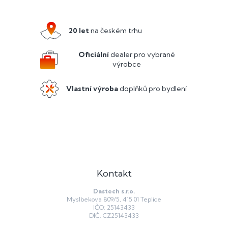
á
p
a
20 let
na českém trhu
t
í
Oficiální
dealer pro vybrané
výrobce
Vlastní výroba
doplňků pro bydlení
Kontakt
Dastech s.r.o.
Myslbekova 809/5, 415 01 Teplice
IČO: 25143433
DIČ: CZ25143433