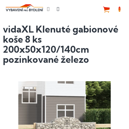
Přejít
na
NÁKUP
obsah
KOŠÍK
vidaXL Klenuté gabionové
koše 8 ks
200x50x120/140cm
pozinkované železo