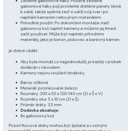
Zesílené gabionové háky: Použité zesílené
gabionové háky pojí protilehlé drátěné panely těsně
k sobě, takže opěrná zeď si udrží svůj tvar i po
naplnění kamením nebo jiným materiálem.
Pohodlné použití: Po dokončení montáže stačí
gabionový koš naplnit kameny a můžete jej ihned
začít používat. Může být naplněn přírodními
materiály, jako je beton, pískovec a barevný kámen.
Je dobré vědět:
Aby byla montáž co nejjednodušší, je každý výrobek
dodáván s návodem.
Kameny nejsou součástí dodávky.
Barva: stříbrná
Materiál: pozinkované železo
Rozměry: 200 x 50 x 120/140 cm (D x Š x V)
Rozměry oka: 5 x 10 cm (D x Š)
Průměr dráty: 3,5 mm
Dodávka obsahuje:
8x gabionový koš
Pozor! Kovové dráty mohou být špičaté a s ostrými