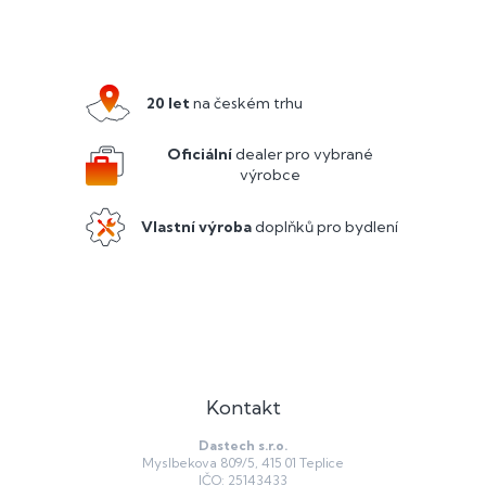
Z
á
p
a
20 let
na českém trhu
t
í
Oficiální
dealer pro vybrané
výrobce
Vlastní výroba
doplňků pro bydlení
Kontakt
Dastech s.r.o.
Myslbekova 809/5, 415 01 Teplice
IČO: 25143433