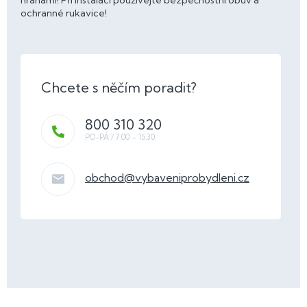
hranami! Při instalaci používejte bezpečnostní obuv a
ochranné rukavice!
800 310 320
obchod
@
vybaveniprobydleni.cz