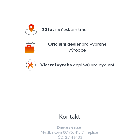
Z
á
p
a
20 let
na českém trhu
t
í
Oficiální
dealer pro vybrané
výrobce
Vlastní výroba
doplňků pro bydlení
Kontakt
Dastech s.r.o.
Myslbekova 809/5, 415 01 Teplice
IČO: 25143433