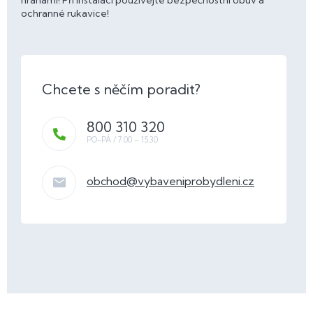
hranami! Při instalaci používejte bezpečnostní obuv a
ochranné rukavice!
800 310 320
obchod
@
vybaveniprobydleni.cz