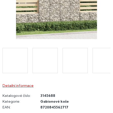
Detailní informace
Katalogové číslo:
3145688
Kategorie
:
Gabionové koše
EAN
:
8720845562717