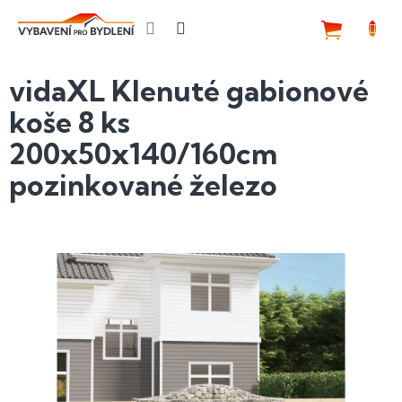
Přejít
na
NÁKUP
obsah
KOŠÍK
vidaXL Klenuté gabionové
koše 8 ks
200x50x140/160cm
pozinkované železo