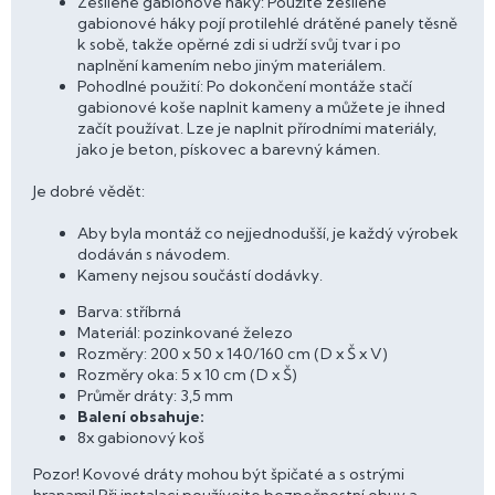
Zesílené gabionové háky: Použité zesílené
gabionové háky pojí protilehlé drátěné panely těsně
k sobě, takže opěrné zdi si udrží svůj tvar i po
naplnění kamením nebo jiným materiálem.
Pohodlné použití: Po dokončení montáže stačí
gabionové koše naplnit kameny a můžete je ihned
začít používat. Lze je naplnit přírodními materiály,
jako je beton, pískovec a barevný kámen.
Je dobré vědět:
Aby byla montáž co nejjednodušší, je každý výrobek
dodáván s návodem.
Kameny nejsou součástí dodávky.
Barva: stříbrná
Materiál: pozinkované železo
Rozměry: 200 x 50 x 140/160 cm (D x Š x V)
Rozměry oka: 5 x 10 cm (D x Š)
Průměr dráty: 3,5 mm
Balení obsahuje:
8x gabionový koš
Pozor! Kovové dráty mohou být špičaté a s ostrými