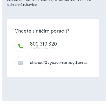
hranami! Při instalaci používejte bezpečnostní obuv a
ochranné rukavice!
800 310 320
obchod
@
vybaveniprobydleni.cz