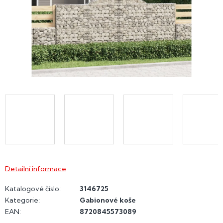
Detailní informace
Katalogové číslo:
3146725
Kategorie
:
Gabionové koše
EAN
:
8720845573089