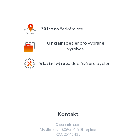
Z
á
p
a
20 let
na českém trhu
t
í
Oficiální
dealer pro vybrané
výrobce
Vlastní výroba
doplňků pro bydlení
Kontakt
Dastech s.r.o.
Myslbekova 809/5, 415 01 Teplice
IČO: 25143433