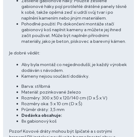
Zesílené gabionové háky: Použité zesílené
gabionové háky pojí protilehlé drátěné panely těsně
k sobě, takže opěrná zeď si udrží svůj tvar i po
naplnění kamením nebo jiným materiálem.
Pohodlné použití: Po dokončení montáže stačí
gabionový koš naplnit kameny a můžete jej ihned
začít používat. Může být naplněn přírodními
materiály, jako je beton, pískovec a barevný kámen.
Je dobré vědět:
Aby byla montáž co nejjednodušší, je každý výrobek
dodáván s návodem.
Kameny nejsou součástí dodávky.
Barva: stříbrná
Materiál: pozinkované železo
Rozměry: 300 x 50 x 120/140 cm (D x Š x V)
Rozměry oka: 5 x 10 cm (D x Š)
Průměr dráty: 3,5 mm
Dodávka obsahuje:
8x gabionový koš
Pozor! Kovové dráty mohou být špičaté a s ostrými