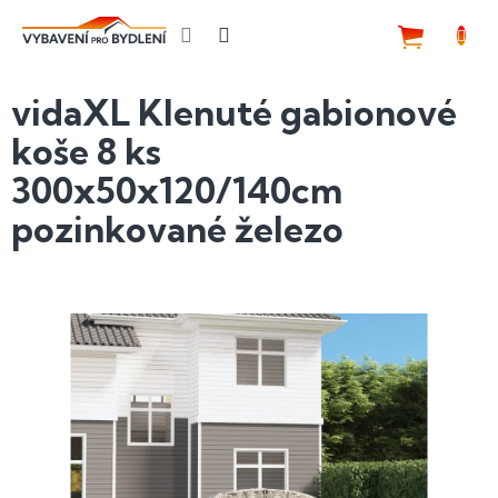
Přejít
na
NÁKUP
obsah
KOŠÍK
vidaXL Klenuté gabionové
koše 8 ks
300x50x120/140cm
pozinkované železo