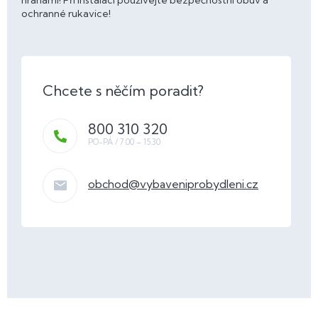
hranami! Při instalaci používejte bezpečnostní obuv a
ochranné rukavice!
800 310 320
obchod
@
vybaveniprobydleni.cz