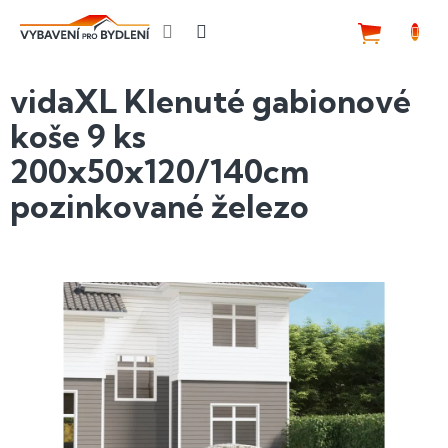
Přejít
na
NÁKUP
obsah
KOŠÍK
vidaXL Klenuté gabionové
koše 9 ks
200x50x120/140cm
pozinkované železo