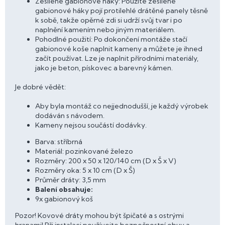
Zesílené gabionové háky: Použité zesílené
gabionové háky pojí protilehlé drátěné panely těsně
k sobě, takže opěrné zdi si udrží svůj tvar i po
naplnění kamením nebo jiným materiálem.
Pohodlné použití: Po dokončení montáže stačí
gabionové koše naplnit kameny a můžete je ihned
začít používat. Lze je naplnit přírodními materiály,
jako je beton, pískovec a barevný kámen.
Je dobré vědět:
Aby byla montáž co nejjednodušší, je každý výrobek
dodáván s návodem.
Kameny nejsou součástí dodávky.
Barva: stříbrná
Materiál: pozinkované železo
Rozměry: 200 x 50 x 120/140 cm (D x Š x V)
Rozměry oka: 5 x 10 cm (D x Š)
Průměr dráty: 3,5 mm
Balení obsahuje:
9x gabionový koš
Pozor! Kovové dráty mohou být špičaté a s ostrými