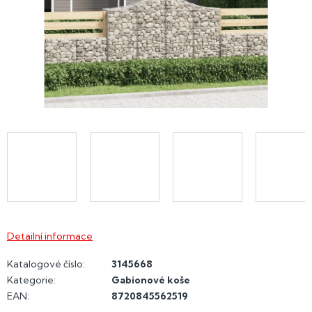
Detailní informace
Katalogové číslo:
3145668
Kategorie
:
Gabionové koše
EAN
:
8720845562519