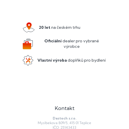
Z
á
p
a
20 let
na českém trhu
t
í
Oficiální
dealer pro vybrané
výrobce
Vlastní výroba
doplňků pro bydlení
Kontakt
Dastech s.r.o.
Myslbekova 809/5, 415 01 Teplice
IČO: 25143433