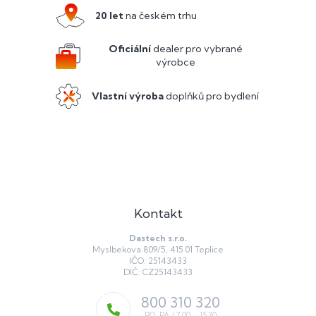
a
20 let
na českém trhu
t
í
Oficiální
dealer pro vybrané
výrobce
Vlastní výroba
doplňků pro bydlení
Kontakt
Dastech s.r.o.
Myslbekova 809/5, 415 01 Teplice
IČO: 25143433
DIČ: CZ25143433
800 310 320