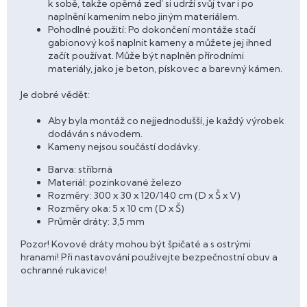
k sobě, takže opěrná zeď si udrží svůj tvar i po
naplnění kamením nebo jiným materiálem.
Pohodlné použití: Po dokončení montáže stačí
gabionový koš naplnit kameny a můžete jej ihned
začít používat. Může být naplněn přírodními
materiály, jako je beton, pískovec a barevný kámen.
Je dobré vědět:
Aby byla montáž co nejjednodušší, je každý výrobek
dodáván s návodem.
Kameny nejsou součástí dodávky.
Barva: stříbrná
Materiál: pozinkované železo
Rozměry: 300 x 30 x 120/140 cm (D x Š x V)
Rozměry oka: 5 x 10 cm (D x Š)
Průměr dráty: 3,5 mm
Pozor! Kovové dráty mohou být špičaté a s ostrými
hranami! Při nastavování používejte bezpečnostní obuv a
ochranné rukavice!