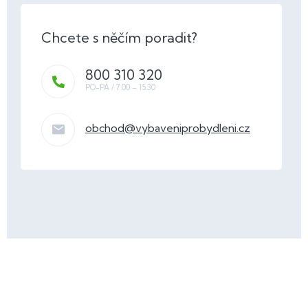
800 310 320
obchod
@
vybaveniprobydleni.cz
Z
á
p