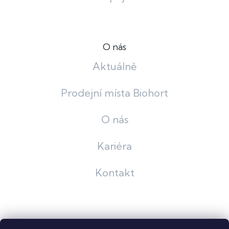
O nás
Aktuálně
Prodejní místa Biohort
O nás
Kariéra
Kontakt
Grafický návrh
KošnarDesign
| Nakódoval
Pavel Skuček