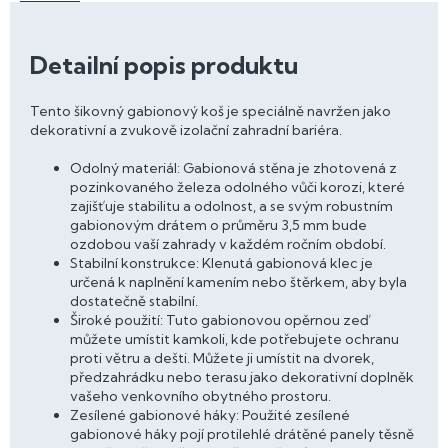
Detailní popis produktu
Tento šikovný gabionový koš je speciálně navržen jako
dekorativní a zvukově izolační zahradní bariéra.
Odolný materiál: Gabionová stěna je zhotovená z
pozinkovaného železa odolného vůči korozi, které
zajišťuje stabilitu a odolnost, a se svým robustním
gabionovým drátem o průměru 3,5 mm bude
ozdobou vaší zahrady v každém ročním období.
Stabilní konstrukce: Klenutá gabionová klec je
určená k naplnění kamením nebo štěrkem, aby byla
dostatečně stabilní.
Široké použití: Tuto gabionovou opěrnou zeď
můžete umístit kamkoli, kde potřebujete ochranu
proti větru a dešti. Můžete ji umístit na dvorek,
předzahrádku nebo terasu jako dekorativní doplněk
vašeho venkovního obytného prostoru.
Zesílené gabionové háky: Použité zesílené
gabionové háky pojí protilehlé drátěné panely těsně