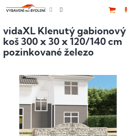
Přejít
na
NÁKUP
obsah
KOŠÍK
vidaXL Klenutý gabionový
koš 300 x 30 x 120/140 cm
pozinkované železo