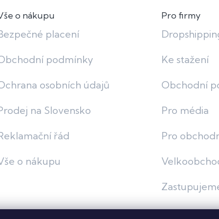
Vše o nákupu
Pro firmy
Bezpečné placení
Dropshippin
Obchodní podmínky
Ke stažení
Ochrana osobních údajů
Obchodní p
Prodej na Slovensko
Pro média
Reklamační řád
Pro obchodn
Vše o nákupu
Velkoobcho
Zastupujem