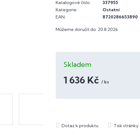
Katalogové číslo:
337955
Kategorie
:
Ostatní
EAN
:
8720286653890
Můžeme doručit do:
20.8.2026
Skladem
1 636 Kč
/ ks
Měrná
cena: