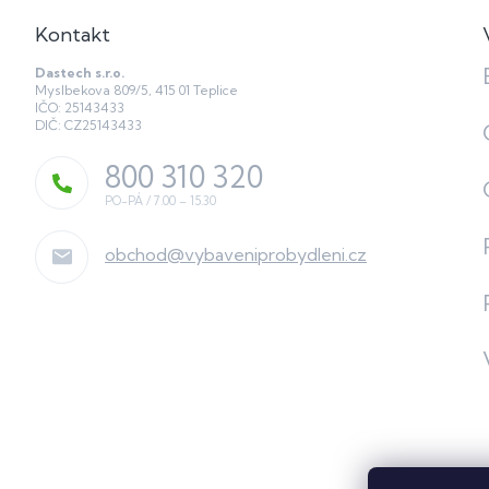
Kontakt
Dastech s.r.o.
Myslbekova 809/5, 415 01 Teplice
IČO: 25143433
DIČ: CZ25143433
800 310 320
obchod
@
vybaveniprobydleni.cz