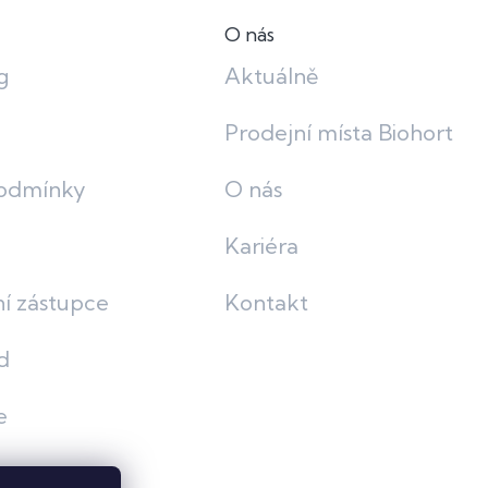
O nás
g
Aktuálně
Prodejní místa Biohort
odmínky
O nás
Kariéra
í zástupce
Kontakt
d
e