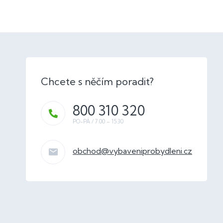
800 310 320
obchod
@
vybaveniprobydleni.cz