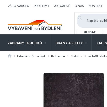
Přejít
VŠE O NÁKUPU
PRO FIRMY
AKTUÁLNĚ
O NÁS
KONTAKT
na
obsah
HLEDAT
ZÁBRANY TRUHLÍKŮ
BRÁNY A PLOTY
ZAHR
Domů
Interiér dům - byt
Koberce
Ostatní
vidaXL Kobe