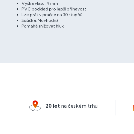
Výška vlasu: 4 mm
PVC podklad pro lepší přilnavost
Lze prát v pračce na 30 stupňů
Sušička: Nevhodná
Pomáhá snižovat hluk
Z
á
p
a
20 let
na českém trhu
t
í