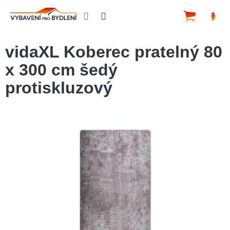
Přejít
na
NÁKUP
obsah
KOŠÍK
vidaXL Koberec pratelný 80
x 300 cm šedý
protiskluzový