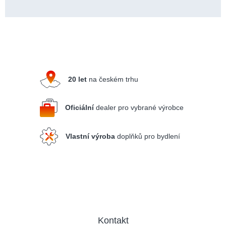
Z
á
p
a
20 let
na českém trhu
t
í
Oficiální
dealer pro vybrané výrobce
Vlastní výroba
doplňků pro bydlení
Kontakt