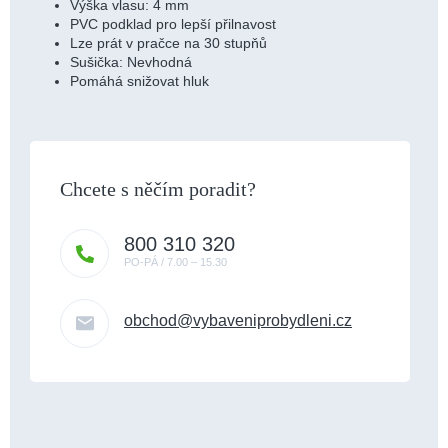
Výška vlasu: 4 mm
PVC podklad pro lepší přilnavost
Lze prát v pračce na 30 stupňů
Sušička: Nevhodná
Pomáhá snižovat hluk
800 310 320
obchod
@
vybaveniprobydleni.cz