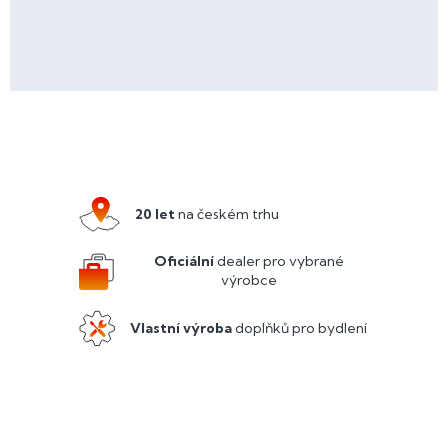
Z
á
p
a
20 let
na českém trhu
t
í
Oficiální
dealer pro vybrané
výrobce
Vlastní výroba
doplňků pro bydlení