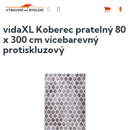
Přejít
na
NÁKUP
obsah
KOŠÍK
vidaXL Koberec pratelný 80
x 300 cm vícebarevný
protiskluzový