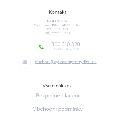
Kontakt
Dastech s.r.o.
Myslbekova 809/5, 415 01 Teplice
IČO: 25143433
DIČ: CZ25143433
800 310 320
obchod
@
vybaveniprobydleni.cz
Vše o nákupu
Bezpečné placení
Obchodní podmínky