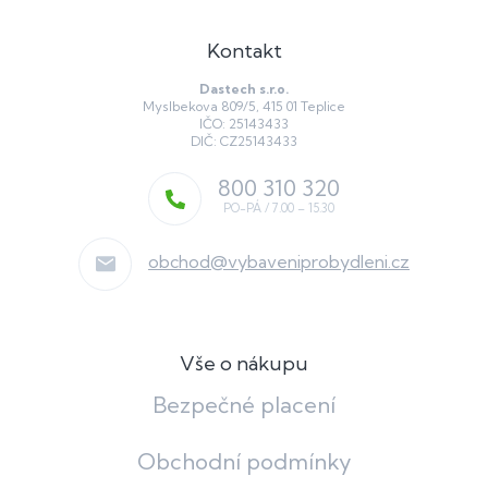
Kontakt
Dastech s.r.o.
Myslbekova 809/5, 415 01 Teplice
IČO: 25143433
DIČ: CZ25143433
800 310 320
obchod
@
vybaveniprobydleni.cz
Vše o nákupu
Bezpečné placení
Obchodní podmínky