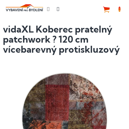
Přejít
na
NÁKUP
obsah
KOŠÍK
vidaXL Koberec pratelný
patchwork ? 120 cm
vícebarevný protiskluzový