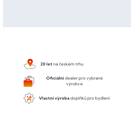
Z
á
p
a
20 let
na českém trhu
t
í
Oficiální
dealer pro vybrané
výrobce
Vlastní výroba
doplňků pro bydlení