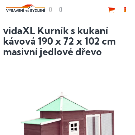
Přejít
na
NÁKUP
obsah
KOŠÍK
vidaXL Kurník s kukaní
kávová 190 x 72 x 102 cm
masivní jedlové dřevo