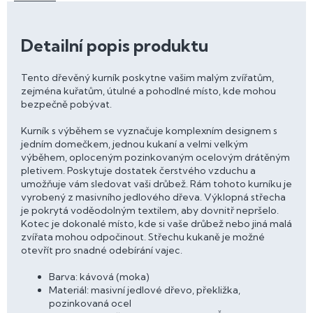
Detailní popis produktu
Tento dřevěný kurník poskytne vašim malým zvířatům,
zejména kuřatům, útulné a pohodlné místo, kde mohou
bezpečně pobývat.
Kurník s výběhem se vyznačuje komplexním designem s
jedním domečkem, jednou kukaní a velmi velkým
výběhem, oploceným pozinkovaným ocelovým drátěným
pletivem. Poskytuje dostatek čerstvého vzduchu a
umožňuje vám sledovat vaši drůbež. Rám tohoto kurníku je
vyrobený z masivního jedlového dřeva. Výklopná střecha
je pokrytá voděodolným textilem, aby dovnitř nepršelo.
Kotec je dokonalé místo, kde si vaše drůbež nebo jiná malá
zvířata mohou odpočinout. Střechu kukaně je možné
otevřít pro snadné odebírání vajec.
Barva: kávová (moka)
Materiál: masivní jedlové dřevo, překližka,
pozinkovaná ocel