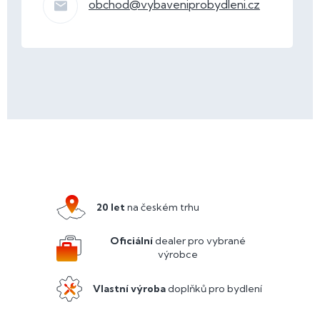
obchod
@
vybaveniprobydleni.cz
Z
á
p
a
20 let
na českém trhu
t
í
Oficiální
dealer pro vybrané
výrobce
Vlastní výroba
doplňků pro bydlení