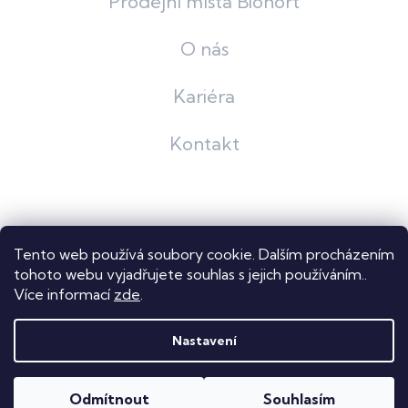
Prodejní místa Biohort
O nás
Kariéra
Kontakt
Grafický návrh
KošnarDesign
| Nakódoval
Pavel Skuček
Tento web používá soubory cookie. Dalším procházením
Shoptet
tohoto webu vyjadřujete souhlas s jejich používáním..
Více informací
zde
.
Copyright 2026
Dastech s.r.o.
. Všechna práva vyhrazena.
Upravit nastavení cookies
Nastavení
Odmítnout
Souhlasím