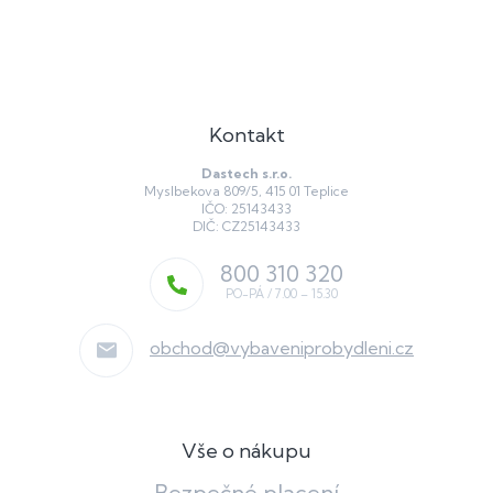
Kontakt
Dastech s.r.o.
Myslbekova 809/5, 415 01 Teplice
IČO: 25143433
DIČ: CZ25143433
800 310 320
obchod
@
vybaveniprobydleni.cz
Vše o nákupu
Bezpečné placení