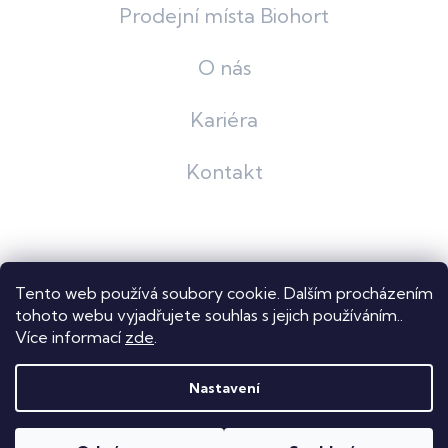
Prodejní místa Biohort
O nás
Kariéra
Kontakt
Grafický návrh
KošnarDesign
| Nakódoval
Pavel Skuček
Tento web používá soubory cookie. Dalším procházením
Shoptet
tohoto webu vyjadřujete souhlas s jejich používáním..
Více informací
zde
.
Copyright 2026
Dastech s.r.o.
. Všechna práva vyhrazena.
Upravit nastavení cookies
Nastavení