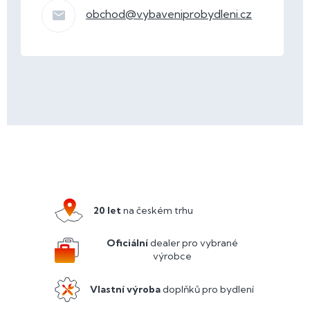
obchod
@
vybaveniprobydleni.cz
Z
á
p
a
20 let
na českém trhu
t
í
Oficiální
dealer pro vybrané
výrobce
Vlastní výroba
doplňků pro bydlení