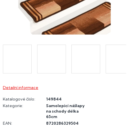
Detailní informace
Katalogové číslo:
149844
Kategorie
:
Samolepící nášlapy
na schody délka
65cm
EAN
:
8720286329504