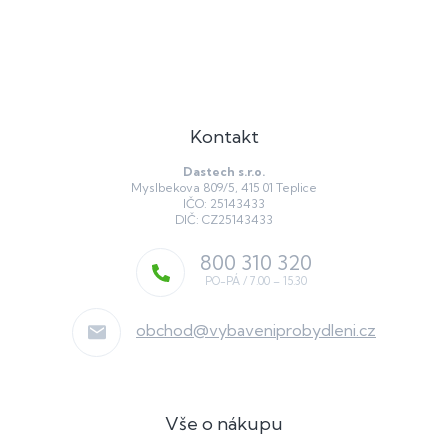
Kontakt
Dastech s.r.o.
Myslbekova 809/5, 415 01 Teplice
IČO: 25143433
DIČ: CZ25143433
800 310 320
obchod
@
vybaveniprobydleni.cz
Vše o nákupu