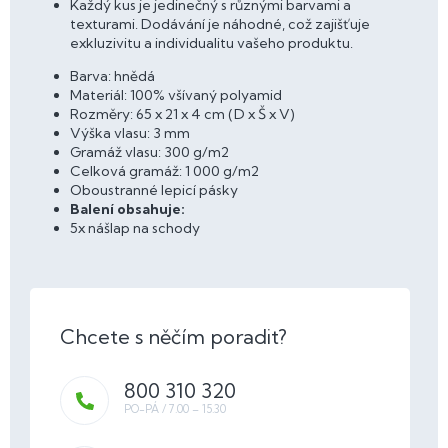
Každý kus je jedinečný s různými barvami a
texturami. Dodávání je náhodné, což zajišťuje
exkluzivitu a individualitu vašeho produktu.
Barva: hnědá
Materiál: 100% všívaný polyamid
Rozměry: 65 x 21 x 4 cm (D x Š x V)
Výška vlasu: 3 mm
Gramáž vlasu: 300 g/m2
Celková gramáž: 1 000 g/m2
Oboustranné lepicí pásky
Balení obsahuje:
5x nášlap na schody
800 310 320