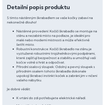
Detailní popis produktu
S tímto nástěnným škrabadlem se vaše kočky zabaví na
nekonečně dlouho!
Nástěnné provedení: Kočičí škrabadlo se montuje na
stěnu a nezabírá místo na podlaze, je ideální pro
malé nebo moderní místnosti a může efektivně
šetřit místo.
Robustní konstrukce: Kočičí škrabadlo na stěnu je
vyztužené robustními trojúhelníkovými podpěrami,
které zajišťují bezpečnost a stabilitu a umožňují vaší
kočce volně si hrát a odpočívat.
Přírodní sisalový sloupek: Odolný a pevný sloupek s
přírodním sisalem tohoto škrabadla dokonale
uspokojí škrabací instinkt koček a zabrání jim v ničení
vašeho nábytku.
Je dobré vědět:
K vrtání do zdi potřebujete elektrické nářadí.