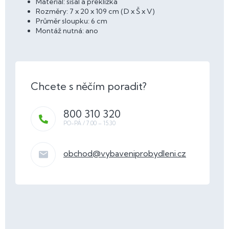
Materiál: sisal a překližka
Rozměry: 7 x 20 x 109 cm (D x Š x V)
Průměr sloupku: 6 cm
Montáž nutná: ano
800 310 320
obchod
@
vybaveniprobydleni.cz