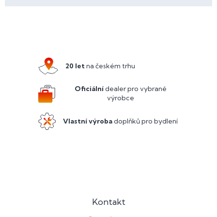
Z
á
p
a
20 let
na českém trhu
t
í
Oficiální
dealer pro vybrané
výrobce
Vlastní výroba
doplňků pro bydlení
Kontakt