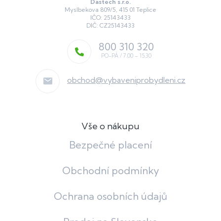
Dastech s.r.o.
Myslbekova 809/5, 415 01 Teplice
IČO: 25143433
DIČ: CZ25143433
800 310 320
obchod
@
vybaveniprobydleni.cz
Vše o nákupu
Bezpečné placení
Obchodní podmínky
Ochrana osobních údajů