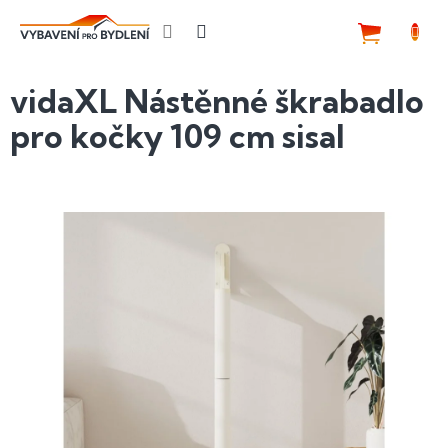
Přejít
na
NÁKUP
obsah
KOŠÍK
vidaXL Nástěnné škrabadlo
pro kočky 109 cm sisal