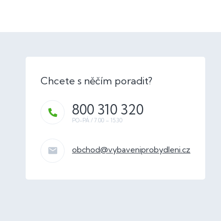
800 310 320
obchod
@
vybaveniprobydleni.cz