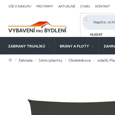
Přejít
VŠE O NÁKUPU
PRO FIRMY
AKTUÁLNĚ
O NÁS
KONTAKT
na
obsah
HLEDAT
ZÁBRANY TRUHLÍKŮ
BRÁNY A PLOTY
ZAHR
Domů
Zahrada
Stínící plachty
Obdelníkové
vidaXL Pla