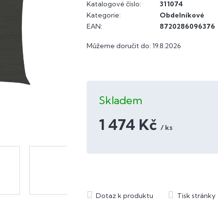
Katalogové číslo:
311074
Kategorie
:
Obdelníkové
EAN
:
8720286096376
Můžeme doručit do:
19.8.2026
Skladem
1 474 Kč
/ ks
Měrná
cena: