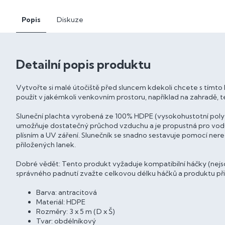
Popis
Diskuze
Detailní popis produktu
Vytvořte si malé útočiště před sluncem kdekoli chcete s tímto H
použít v jakémkoli venkovním prostoru, například na zahradě, te
Sluneční plachta vyrobená ze 100% HDPE (vysokohustotní poly
umožňuje dostatečný průchod vzduchu a je propustná pro vodu.
plísním a UV záření. Slunečník se snadno sestavuje pomocí n
přiložených lanek.
Dobré vědět: Tento produkt vyžaduje kompatibilní háčky (nejsou 
správného padnutí zvažte celkovou délku háčků a produktu při
Barva: antracitová
Materiál: HDPE
Rozměry: 3 x 5 m (D x Š)
Tvar: obdélníkový