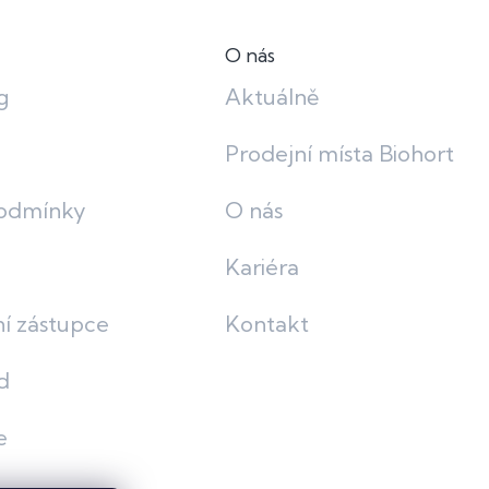
O nás
g
Aktuálně
Prodejní místa Biohort
odmínky
O nás
Kariéra
í zástupce
Kontakt
d
e