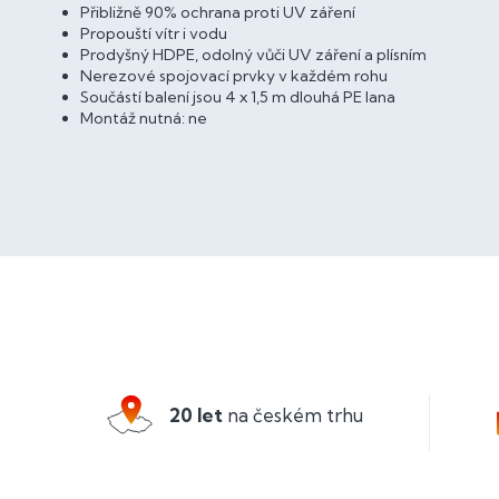
Přibližně 90% ochrana proti UV záření
Propouští vítr i vodu
Prodyšný HDPE, odolný vůči UV záření a plísním
Nerezové spojovací prvky v každém rohu
Součástí balení jsou 4 x 1,5 m dlouhá PE lana
Montáž nutná: ne
Z
á
p
a
20 let
na českém trhu
t
í