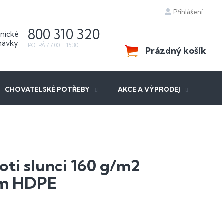
Přihlášení
800 310 320
Prázdný košík
NÁKUPNÍ
KOŠÍK
CHOVATELSKÉ POTŘEBY
AKCE A VÝPRODEJ
oti slunci 160 g/m2
5 m HDPE