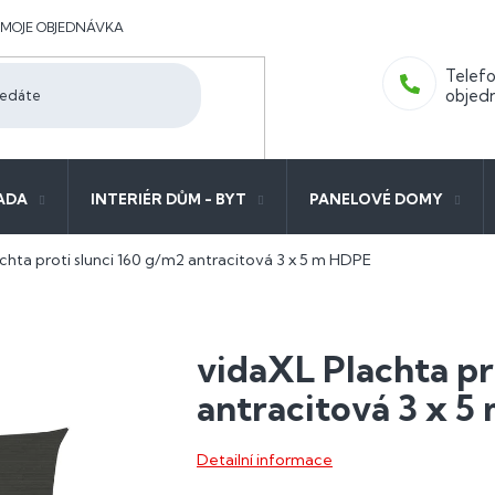
MOJE OBJEDNÁVKA
ADA
INTERIÉR DŮM - BYT
PANELOVÉ DOMY
chta proti slunci 160 g/m2 antracitová 3 x 5 m HDPE
vidaXL Plachta pr
antracitová 3 x 
Detailní informace