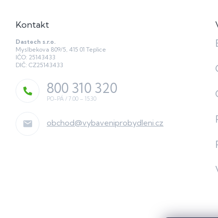
Kontakt
Dastech s.r.o.
Myslbekova 809/5, 415 01 Teplice
IČO: 25143433
DIČ: CZ25143433
800 310 320
obchod
@
vybaveniprobydleni.cz