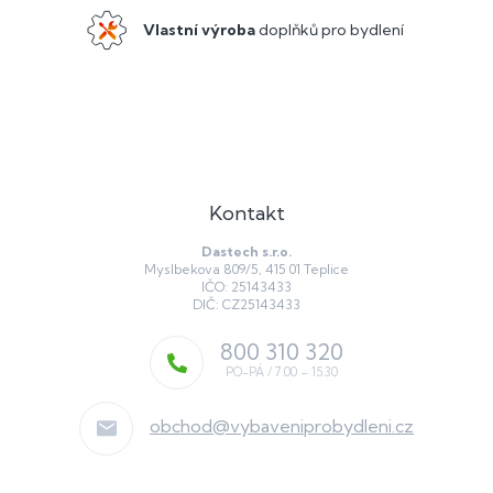
Vlastní výroba
doplňků pro bydlení
Kontakt
Dastech s.r.o.
Myslbekova 809/5, 415 01 Teplice
IČO: 25143433
DIČ: CZ25143433
800 310 320
obchod
@
vybaveniprobydleni.cz