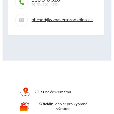
obchod
@
vybaveniprobydleni.cz
Z
á
p
a
20 let
na českém trhu
t
í
Oficiální
dealer pro vybrané
výrobce