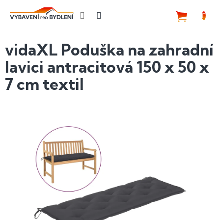
Přejít
na
NÁKUP
obsah
KOŠÍK
vidaXL Poduška na zahradní
lavici antracitová 150 x 50 x
7 cm textil