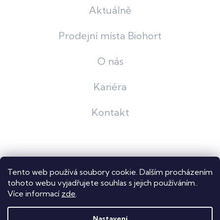
Aktuálně
Prodejní místa Biohort
O nás
Kariéra
Kontakt
Grafický návrh
KošnarDesign
| Nakódoval
Pavel Skuček
Tento web používá soubory cookie. Dalším procházením
Shoptet
tohoto webu vyjadřujete souhlas s jejich používáním..
Více informací
zde
.
Copyright 2026
Dastech s.r.o.
. Všechna práva vyhrazena.
Upravit nastavení cookies
Nastavení