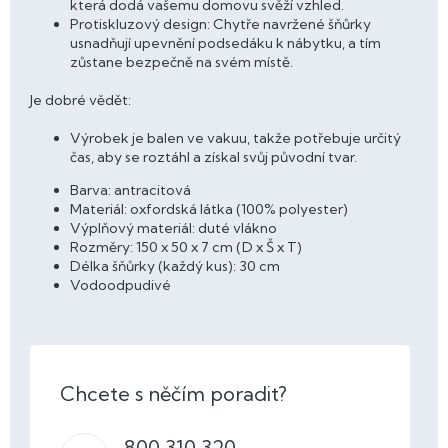
která dodá vašemu domovu svěží vzhled.
Protiskluzový design: Chytře navržené šňůrky
usnadňují upevnění podsedáku k nábytku, a tím
zůstane bezpečně na svém místě.
Je dobré vědět:
Výrobek je balen ve vakuu, takže potřebuje určitý
čas, aby se roztáhl a získal svůj původní tvar.
Barva: antracitová
Materiál: oxfordská látka (100% polyester)
Výplňový materiál: duté vlákno
Rozměry: 150 x 50 x 7 cm (D x Š x T)
Délka šňůrky (každý kus): 30 cm
Vodoodpudivé
800 310 320