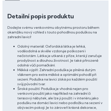
Detailní popis produktu
Dodejte svému venkovnímu obytnému prostoru během
okamžiku nový vzhled s touto pohodlnou poduškou na
zahradní lavici!
Odolný materiál: Oxfordská látka je lehká,
voděodolná a skvěle vzdoruje poškození i
nečistotám. Látka je utkaná z příze, která jí zaručuje
prodyšnost a dlouhou životnost. Je také přirozeně
odolná vůči pomačkání.
Měkká výplň: Zahradní poduška je plněná dutým
vláknem pro extra měkké a optimální pohodlí při
sezení. Poduška na lavici získá po každém použití
svůj původní tvar.
Široké použití: Poduška je vhodná nejen pro
venkovní použití jako například na zahradní či
terasový nábytek, ale lze ji použít i v interiéru jako
podušku na domácí lavici nebo podložku na sezení v
obývacím pokoji. Je to zároveň krásná dekorace,