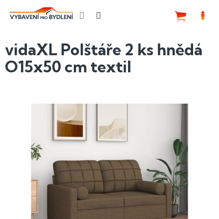
Přejít
na
NÁKUP
obsah
KOŠÍK
vidaXL Polštáře 2 ks hnědá
O15x50 cm textil