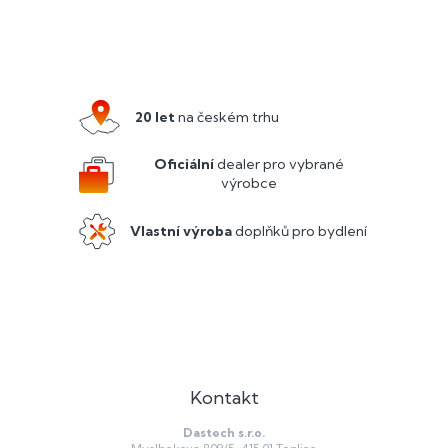
Z
á
p
a
20 let
na českém trhu
t
í
Oficiální
dealer pro vybrané
výrobce
Vlastní výroba
doplňků pro bydlení
Kontakt
Dastech s.r.o.