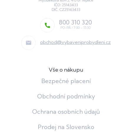
Myslbekova 809/5, 415 01 Teplice
IČO: 25143433
DIČ: CZ25143433
800 310 320
obchod
@
vybaveniprobydleni.cz
Vše o nákupu
Bezpečné placení
Obchodní podmínky
Ochrana osobních údajů
Prodej na Slovensko