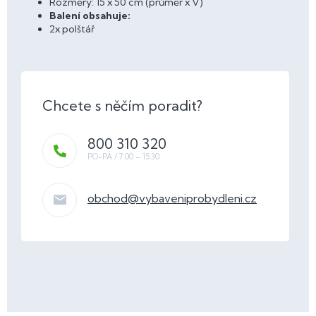
Rozměry: 15 x 50 cm (průměr x V)
Balení obsahuje:
2x polštář
800 310 320
obchod
@
vybaveniprobydleni.cz