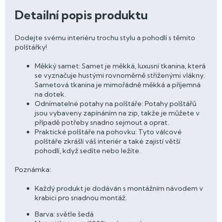
Detailní popis produktu
Dodejte svému interiéru trochu stylu a pohodlí s těmito
polštářky!
Měkký samet: Samet je měkká, luxusní tkanina, která
se vyznačuje hustými rovnoměrně střiženými vlákny.
Sametová tkanina je mimořádně měkká a příjemná
na dotek.
Odnímatelné potahy na polštáře: Potahy polštářů
jsou vybaveny zapínáním na zip, takže je můžete v
případě potřeby snadno sejmout a oprat.
Praktické polštáře na pohovku: Tyto válcové
polštáře zkrášlí váš interiér a také zajistí větší
pohodlí, když sedíte nebo ležíte.
Poznámka:
Každý produkt je dodáván s montážním návodem v
krabici pro snadnou montáž.
Barva: světle šedá