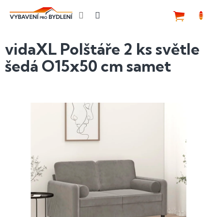
Přejít
na
NÁKUP
obsah
KOŠÍK
vidaXL Polštáře 2 ks světle
šedá O15x50 cm samet