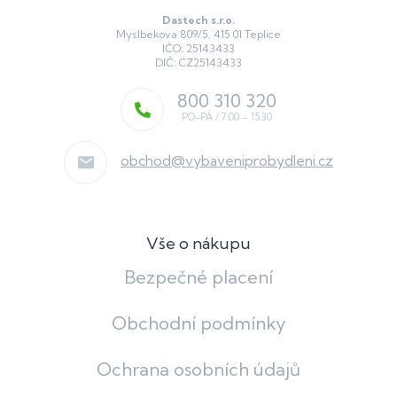
Dastech s.r.o.
Myslbekova 809/5, 415 01 Teplice
IČO: 25143433
DIČ: CZ25143433
800 310 320
obchod
@
vybaveniprobydleni.cz
Vše o nákupu
Bezpečné placení
Obchodní podmínky
Ochrana osobních údajů