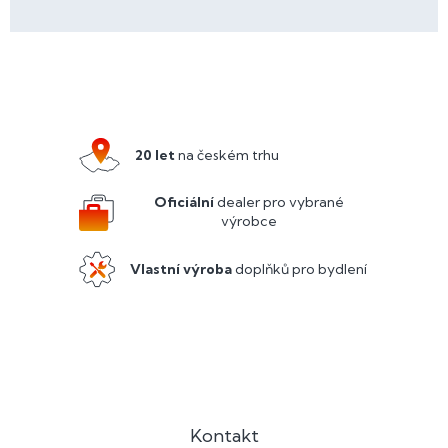
Z
á
p
a
20 let
na českém trhu
t
í
Oficiální
dealer pro vybrané
výrobce
Vlastní výroba
doplňků pro bydlení
Kontakt