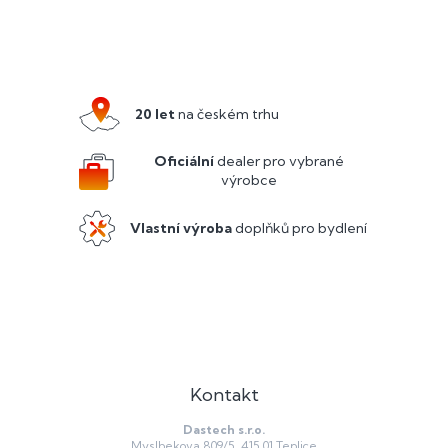
Z
á
p
a
20 let
na českém trhu
t
í
Oficiální
dealer pro vybrané
výrobce
Vlastní výroba
doplňků pro bydlení
Kontakt
Dastech s.r.o.
Myslbekova 809/5, 415 01 Teplice