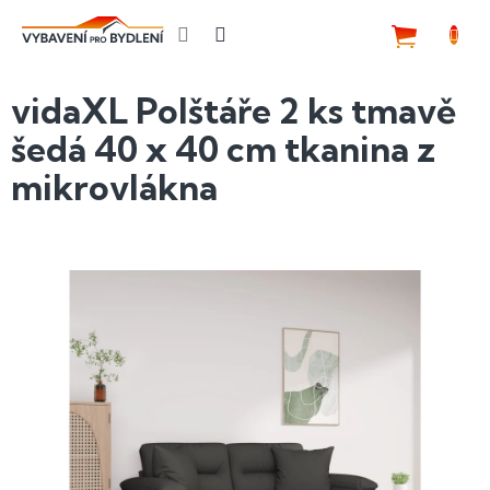
Přejít
na
NÁKUP
obsah
KOŠÍK
vidaXL Polštáře 2 ks tmavě
šedá 40 x 40 cm tkanina z
mikrovlákna