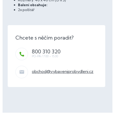
Rozměry: 40 x 40 cm (D x Š)
Balení obsahuje:
2x polštář
800 310 320
obchod
@
vybaveniprobydleni.cz