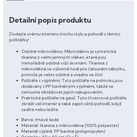
Detailní popis produktu
Dodejte svému interiéru trochu stylu a pohodlí s těmito
polštářky!
Odolné mikrovlákno: Mikrovlákno je syntetická
tkanina z velmi jemných vláken, která jsou
mimořádně odolná vůči skvrnám. Tkanina z
mikrovlákna se výborně hodí pro čalounění nábytku,
protože je velmi odolná a snadno se čistí.
Polštáře s výplněmi: Tyto polštáře na pohovku jsou
dodávány s PP bavlněnými výplněmi, takže se
nemusíte obtěžovat jejich nakupováním.
Praktické polštáře na gauč: Tyto čtvercové polštáře
zkrášlí váš interiér a také zajistí větší pohodlí, když
sedíte nebo ležíte.
Barva: tmavě šedá
Materiál: tkanina z mikrovlákna (100% polyester)
Materiál výplně: PP bavlna (polypropylen)