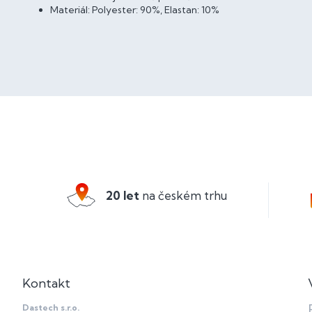
Materiál: Polyester: 90%, Elastan: 10%
Z
á
p
a
20 let
na českém trhu
t
í
Kontakt
Dastech s.r.o.