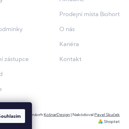
Prodejní místa Biohort
odmínky
O nás
Kariéra
í zástupce
Kontakt
d
e
Grafický návrh
KošnarDesign
| Nakódoval
Pavel Skuček
Souhlasím
Shoptet