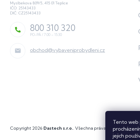
Myslbekova 809/5, 415 01 Teplice
IČO: 25143433
DIČ: CZ25143433
800 310 320
obchod
@
vybaveniprobydleni.cz
Tento web 
Copyright 2026
Dastech s.r.o.
. Všechna práva vyhrazena.
Upra
procházením
jejich použí