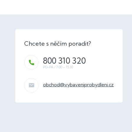
800 310 320
obchod
@
vybaveniprobydleni.cz