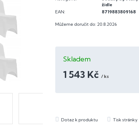
židle
EAN
:
8719883809168
Můžeme doručit do:
20.8.2026
Skladem
1 543 Kč
/ ks
Měrná
cena: