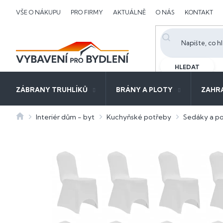
Přejít
VŠE O NÁKUPU
PRO FIRMY
AKTUÁLNĚ
O NÁS
KONTAKT
na
obsah
HLEDAT
ZÁBRANY TRUHLÍKŮ
BRÁNY A PLOTY
ZAHR
Domů
Interiér dům - byt
Kuchyňské potřeby
Sedáky a po