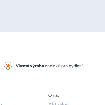
Vlastní výroba
doplňků pro bydlení
O nás
g
Aktuálně