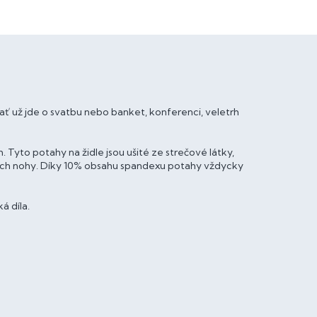
ť už jde o svatbu nebo banket, konferenci, veletrh
 Tyto potahy na židle jsou ušité ze strečové látky,
ejich nohy. Díky 10% obsahu spandexu potahy vždycky
á díla.