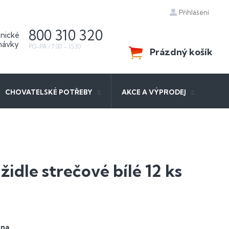
Přihlášení
800 310 320
Prázdný košík
NÁKUPNÍ
KOŠÍK
CHOVATELSKÉ POTŘEBY
AKCE A VÝPRODEJ
idle strečové bílé 12 ks
 na