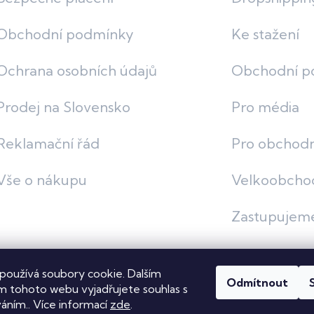
Obchodní podmínky
Ke stažení
Ochrana osobních údajů
Obchodní p
Prodej na Slovensko
Pro média
Reklamační řád
Pro obchodn
Vše o nákupu
Velkoobcho
Zastupujem
používá soubory cookie. Dalším
Odmítnout
vit nastavení cookies
 tohoto webu vyjadřujete souhlas s
váním.. Více informací
zde
.