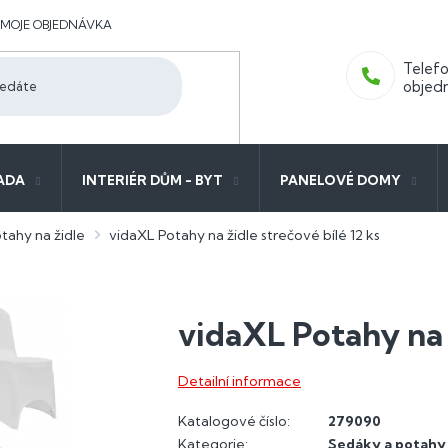
MOJE OBJEDNÁVKA
ADA
INTERIÉR DŮM - BYT
PANELOVÉ DOMY
tahy na židle
vidaXL Potahy na židle strečové bílé 12 ks
vidaXL Potahy na ž
Detailní informace
Katalogové číslo:
279090
Kategorie
:
Sedáky a potahy