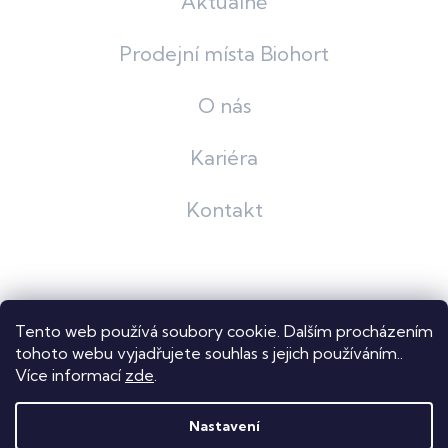
Aktuálně
Prodejní místa Biohort
O nás
Kariéra
Kontakt
Grafický návrh
KošnarDesign
| Nakódoval
Pavel Skuček
Tento web používá soubory cookie. Dalším procházením
Shoptet
tohoto webu vyjadřujete souhlas s jejich používáním..
Více informací
zde
.
Copyright 2026
Dastech s.r.o.
. Všechna práva vyhrazena.
Upravit nastavení cookies
Nastavení