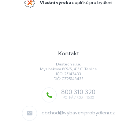
Vlastní výroba
doplňků pro bydlení
Kontakt
Dastech s.r.o.
Myslbekova 809/5, 415 01 Teplice
IČO: 25143433
DIČ: CZ25143433
800 310 320
obchod
@
vybaveniprobydleni.cz