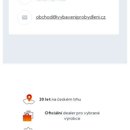
obchod
@
vybaveniprobydleni.cz
Z
á
p
a
20 let
na českém trhu
t
í
Oficiální
dealer pro vybrané
výrobce