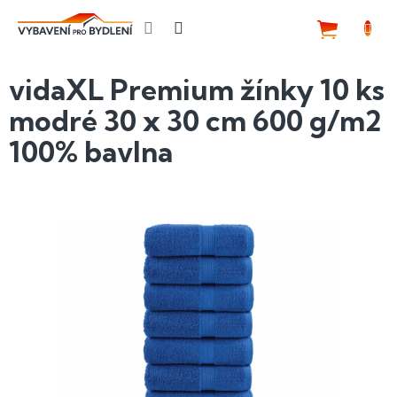
Přejít
na
NÁKUP
obsah
KOŠÍK
vidaXL Premium žínky 10 ks
modré 30 x 30 cm 600 g/m2
100% bavlna