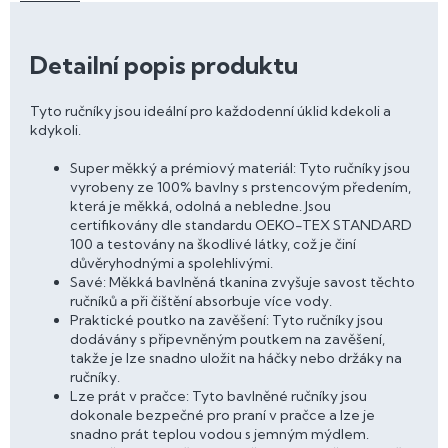
Detailní popis produktu
Tyto ručníky jsou ideální pro každodenní úklid kdekoli a
kdykoli.
Super měkký a prémiový materiál: Tyto ručníky jsou
vyrobeny ze 100% bavlny s prstencovým předením,
která je měkká, odolná a nebledne. Jsou
certifikovány dle standardu OEKO-TEX STANDARD
100 a testovány na škodlivé látky, což je činí
důvěryhodnými a spolehlivými.
Savé: Měkká bavlněná tkanina zvyšuje savost těchto
ručníků a při čištění absorbuje více vody.
Praktické poutko na zavěšení: Tyto ručníky jsou
dodávány s připevněným poutkem na zavěšení,
takže je lze snadno uložit na háčky nebo držáky na
ručníky.
Lze prát v pračce: Tyto bavlněné ručníky jsou
dokonale bezpečné pro praní v pračce a lze je
snadno prát teplou vodou s jemným mýdlem.