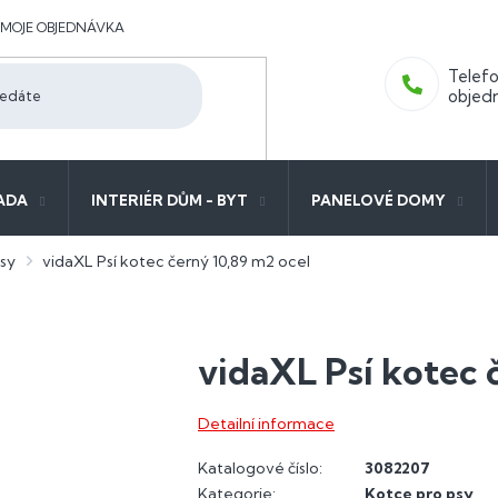
MOJE OBJEDNÁVKA
ADA
INTERIÉR DŮM - BYT
PANELOVÉ DOMY
sy
vidaXL Psí kotec černý 10,89 m2 ocel
vidaXL Psí kotec 
Detailní informace
Katalogové číslo:
3082207
Kategorie
:
Kotce pro psy