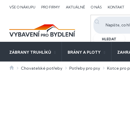
Přejít
VŠE O NÁKUPU
PRO FIRMY
AKTUÁLNĚ
O NÁS
KONTAKT
na
obsah
HLEDAT
ZÁBRANY TRUHLÍKŮ
BRÁNY A PLOTY
ZAHR
Domů
Chovatelské potřeby
Potřeby pro psy
Kotce pro p