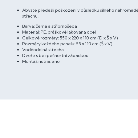
Abyste předešli poškození v důsledku silného nahromaděn
střechu.
Barva: černá a stříbrnošedá
Materiál: PE, práškově lakovaná ocel
Celkové rozměry: 550 x 220 x 110 cm (D x Š x V)
Rozměry každého panelu: 55 x 110 cm (Š x V)
Voděodolná střecha
Dveře s bezpečnostní západkou
Montáž nutná: ano
Z
á
p
a