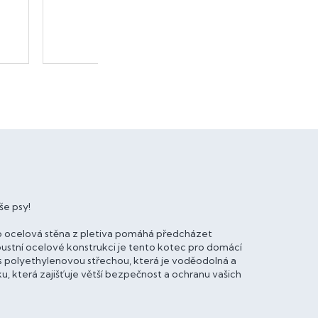
še psy!
co ocelová stěna z pletiva pomáhá předcházet
stní ocelové konstrukci je tento kotec pro domácí
s polyethylenovou střechou, která je voděodolná a
, která zajišťuje větší bezpečnost a ochranu vašich