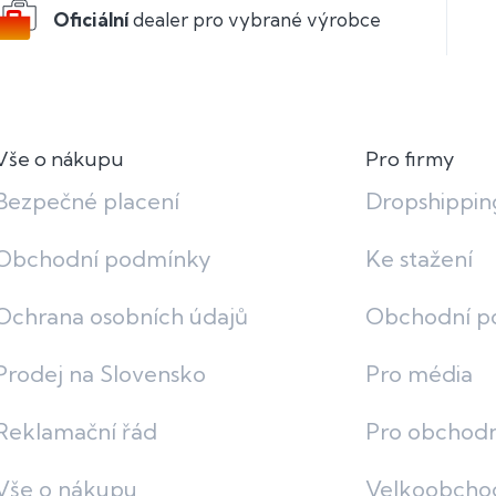
Oficiální
dealer pro vybrané výrobce
Vše o nákupu
Pro firmy
Bezpečné placení
Dropshippin
Obchodní podmínky
Ke stažení
Ochrana osobních údajů
Obchodní p
Prodej na Slovensko
Pro média
Reklamační řád
Pro obchodn
Vše o nákupu
Velkoobcho