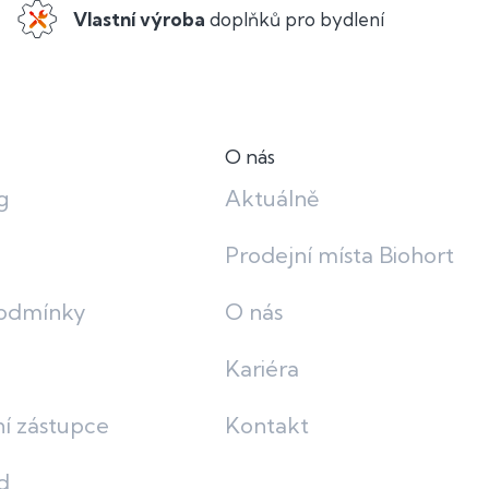
Vlastní výroba
doplňků pro bydlení
O nás
g
Aktuálně
Prodejní místa Biohort
odmínky
O nás
Kariéra
í zástupce
Kontakt
d