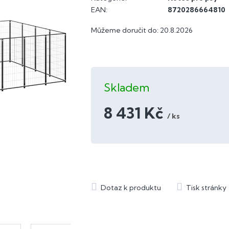
EAN
:
8720286664810
Můžeme doručit do:
20.8.2026
Skladem
8 431 Kč
/ ks
Měrná
cena: