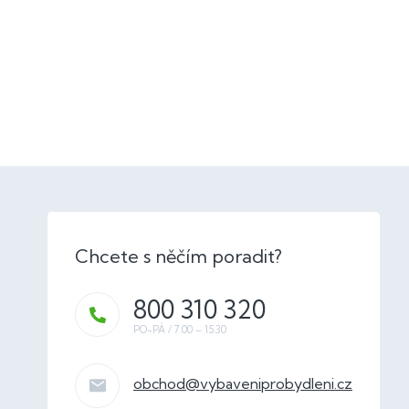
800 310 320
obchod
@
vybaveniprobydleni.cz