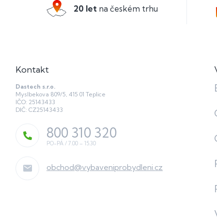
20 let
na českém trhu
t
í
Kontakt
Dastech s.r.o.
Myslbekova 809/5, 415 01 Teplice
IČO: 25143433
DIČ: CZ25143433
800 310 320
obchod
@
vybaveniprobydleni.cz