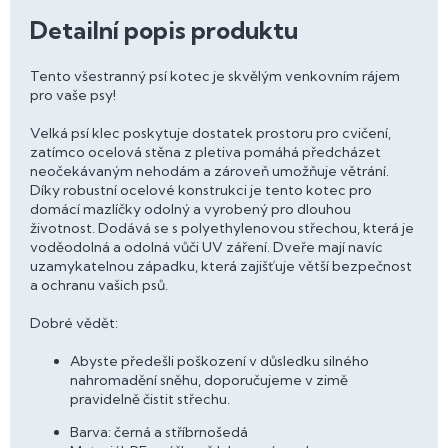
Detailní popis produktu
Tento všestranný psí kotec je skvělým venkovním rájem
pro vaše psy!
Velká psí klec poskytuje dostatek prostoru pro cvičení,
zatímco ocelová stěna z pletiva pomáhá předcházet
neočekávaným nehodám a zároveň umožňuje větrání.
Díky robustní ocelové konstrukci je tento kotec pro
domácí mazlíčky odolný a vyrobený pro dlouhou
životnost. Dodává se s polyethylenovou střechou, která je
voděodolná a odolná vůči UV záření. Dveře mají navíc
uzamykatelnou západku, která zajišťuje větší bezpečnost
a ochranu vašich psů.
Dobré vědět:
Abyste předešli poškození v důsledku silného
nahromadění sněhu, doporučujeme v zimě
pravidelně čistit střechu.
Barva: černá a stříbrnošedá