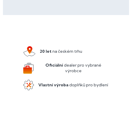
Z
á
p
a
20 let
na českém trhu
t
í
Oficiální
dealer pro vybrané
výrobce
Vlastní výroba
doplňků pro bydlení