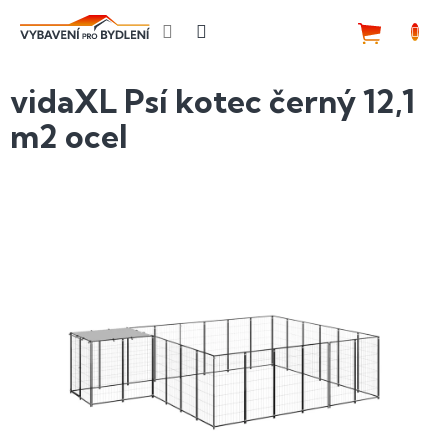
Přejít
na
NÁKUP
obsah
KOŠÍK
vidaXL Psí kotec černý 12,1
m2 ocel