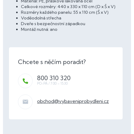
Materiál: PE, práškově lakovaná ocel
Celkové rozměry: 440 x 330 x 110 cm (D x Š x V)
Rozměry každého panelu: 55 x 110 cm (Š x V)
Voděodolná střecha
Dveře s bezpečnostní západkou
Montáž nutná: ano
800 310 320
obchod
@
vybaveniprobydleni.cz