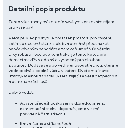
Detailní popis produktu
Tento všestranný psí kotec je skvělým venkovním rájem
pro vaše psy!
Velká psí klec poskytuje dostatek prostoru pro cvičení,
zatímco ocelová stěna z pletiva pomáhá předcházet
neočekávaným nehodám a zároveň umožňuje větrání.
Díky robustní ocelové konstrukci je tento kotec pro
domácí mazlíčky odolný a vyrobený pro dlouhou
životnost. Dodává se s polyethylenovou střechou, která je
voděodolná a odolná vůči UV záření. Dveře mají navíc
uzamykatelnou západku, která zajišťuje větší bezpečnost
a ochranu vašich psů.
Dobré vědět:
Abyste předešli poškození v důsledku silného
nahromadění sněhu, doporučujeme v zimě
pravidelně čistit střechu.
Barva: černá a stříbrnošedá