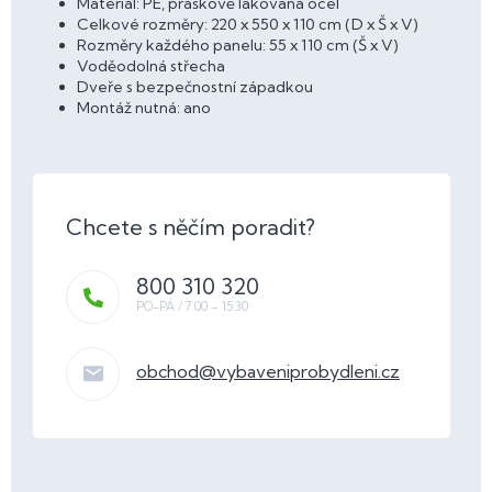
Materiál: PE, práškově lakovaná ocel
Celkové rozměry: 220 x 550 x 110 cm (D x Š x V)
Rozměry každého panelu: 55 x 110 cm (Š x V)
Voděodolná střecha
Dveře s bezpečnostní západkou
Montáž nutná: ano
800 310 320
obchod
@
vybaveniprobydleni.cz