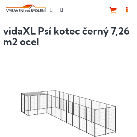
Přejít
na
NÁKUP
obsah
KOŠÍK
vidaXL Psí kotec černý 7,26
m2 ocel