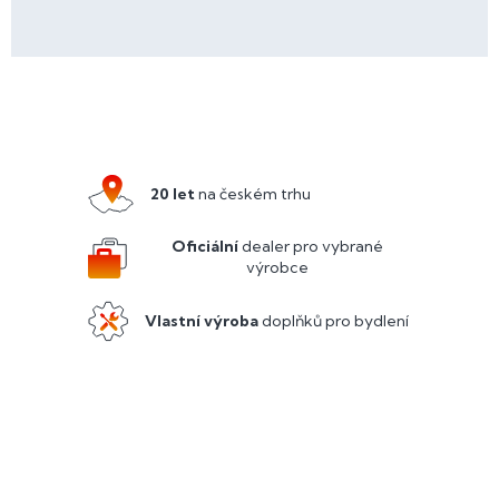
Z
á
p
a
20 let
na českém trhu
t
í
Oficiální
dealer pro vybrané
výrobce
Vlastní výroba
doplňků pro bydlení