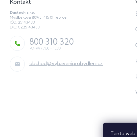
Kontakt
Dastech s.r.o.
Myslbekova 809/5, 415 01 Teplice
IČO: 25143433
DIČ: CZ25143433
800 310 320
obchod
@
vybaveniprobydleni.cz
Tento web 