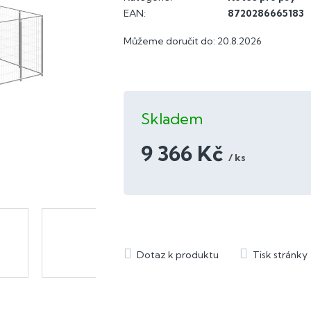
EAN
:
8720286665183
Můžeme doručit do:
20.8.2026
Skladem
9 366 Kč
/ ks
Měrná
cena: