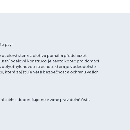
še psy!
co ocelová stěna z pletiva pomáhá předcházet
stní ocelové konstrukci je tento kotec pro domácí
s polyethylenovou střechou, která je voděodolná a
, která zajišťuje větší bezpečnost a ochranu vašich
í sněhu, doporučujeme v zimě pravidelně čistit