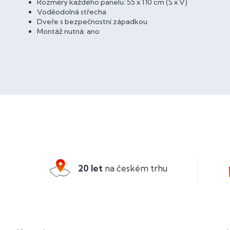
Rozměry každého panelu: 55 x 110 cm (Š x V)
Voděodolná střecha
Dveře s bezpečnostní západkou
Montáž nutná: ano
Z
á
p
a
20 let
na českém trhu
t
í