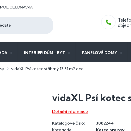
MOJE OBJEDNÁVKA
ADA
INTERIÉR DŮM - BYT
PANELOVÉ DOMY
sy
vidaXL Psí kotec stříbrný 13,31 m2 ocel
vidaXL Psí kotec s
Detailní informace
Katalogové číslo:
3082244
Kategorie
:
Kotce pro psy