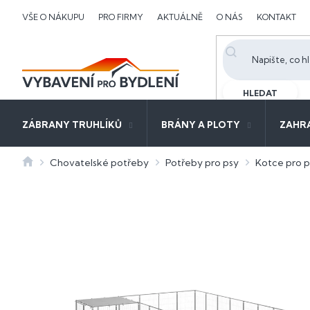
Přejít
VŠE O NÁKUPU
PRO FIRMY
AKTUÁLNĚ
O NÁS
KONTAKT
na
obsah
HLEDAT
ZÁBRANY TRUHLÍKŮ
BRÁNY A PLOTY
ZAHR
Domů
Chovatelské potřeby
Potřeby pro psy
Kotce pro p