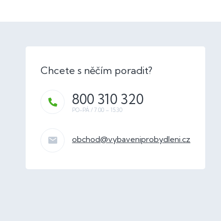
800 310 320
obchod
@
vybaveniprobydleni.cz