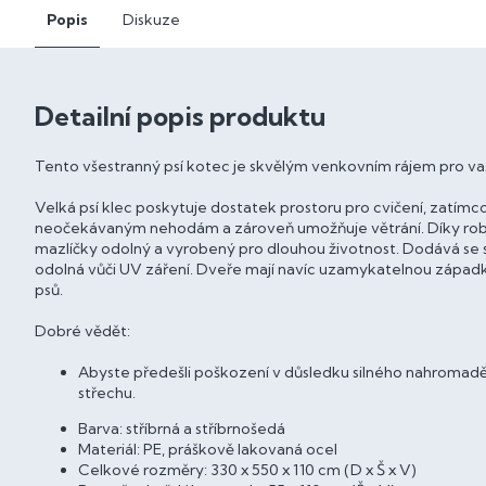
Popis
Diskuze
Detailní popis produktu
Tento všestranný psí kotec je skvělým venkovním rájem pro va
Velká psí klec poskytuje dostatek prostoru pro cvičení, zatím
neočekávaným nehodám a zároveň umožňuje větrání. Díky robu
mazlíčky odolný a vyrobený pro dlouhou životnost. Dodává se 
odolná vůči UV záření. Dveře mají navíc uzamykatelnou západku
psů.
Dobré vědět:
Abyste předešli poškození v důsledku silného nahromaděn
střechu.
Barva: stříbrná a stříbrnošedá
Materiál: PE, práškově lakovaná ocel
Celkové rozměry: 330 x 550 x 110 cm (D x Š x V)