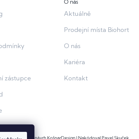
O nás
g
Aktuálně
Prodejní místa Biohort
odmínky
O nás
Kariéra
í zástupce
Kontakt
d
e
Grafický návrh
KošnarDesign
| Nakódoval
Pavel Skuček