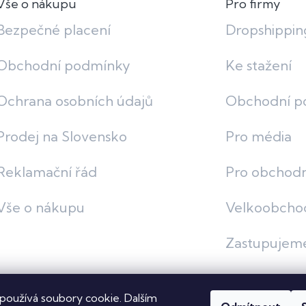
Vše o nákupu
Pro firmy
Bezpečné placení
Dropshippin
Obchodní podmínky
Ke stažení
Ochrana osobních údajů
Obchodní p
Prodej na Slovensko
Pro média
Reklamační řád
Pro obchodn
Vše o nákupu
Velkoobcho
Zastupujem
používá soubory cookie. Dalším