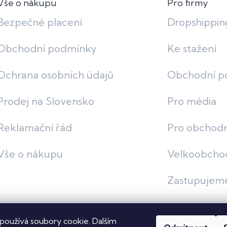
Vše o nákupu
Pro firmy
Bezpečné placení
Dropshippin
Obchodní podmínky
Ke stažení
Ochrana osobních údajů
Obchodní p
Prodej na Slovensko
Pro média
Reklamační řád
Pro obchodn
Vše o nákupu
Velkoobcho
Zastupujem
používá soubory cookie. Dalším