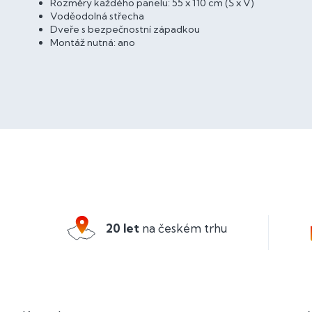
Rozměry každého panelu: 55 x 110 cm (Š x V)
Voděodolná střecha
Dveře s bezpečnostní západkou
Montáž nutná: ano
Z
á
p
a
20 let
na českém trhu
t
í