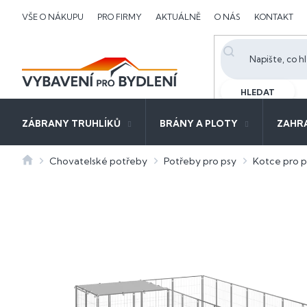
Přejít
VŠE O NÁKUPU
PRO FIRMY
AKTUÁLNĚ
O NÁS
KONTAKT
na
obsah
HLEDAT
ZÁBRANY TRUHLÍKŮ
BRÁNY A PLOTY
ZAHR
Domů
Chovatelské potřeby
Potřeby pro psy
Kotce pro p