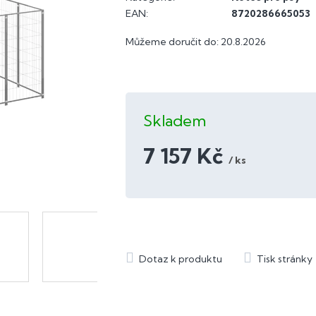
EAN
:
8720286665053
Můžeme doručit do:
20.8.2026
Skladem
7 157 Kč
/ ks
Měrná
cena: