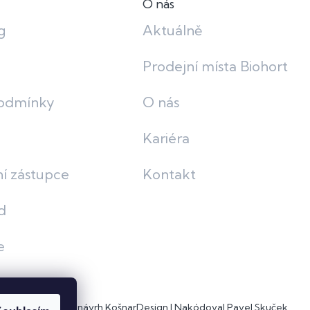
O nás
g
Aktuálně
Prodejní místa Biohort
odmínky
O nás
Kariéra
í zástupce
Kontakt
d
e
Grafický návrh
KošnarDesign
| Nakódoval
Pavel Skuček