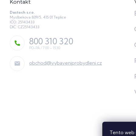
Kontakt
Dastech s.r.o.
Myslbekova 809/5, 415 01 Teplice
IČO: 25143433
DIČ: CZ25143433
800 310 320
obchod
@
vybaveniprobydleni.cz
Tento web 