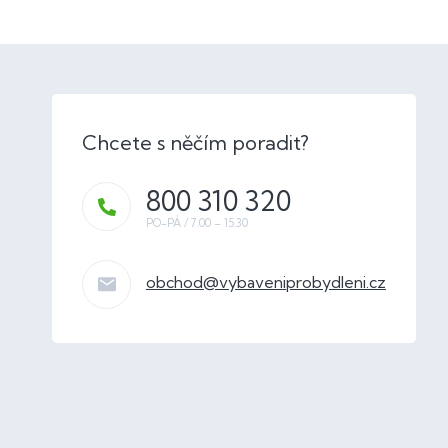
800 310 320
obchod
@
vybaveniprobydleni.cz