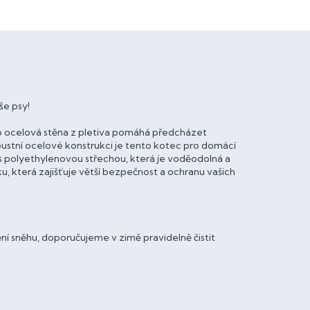
še psy!
co ocelová stěna z pletiva pomáhá předcházet
stní ocelové konstrukci je tento kotec pro domácí
s polyethylenovou střechou, která je voděodolná a
, která zajišťuje větší bezpečnost a ochranu vašich
í sněhu, doporučujeme v zimě pravidelně čistit