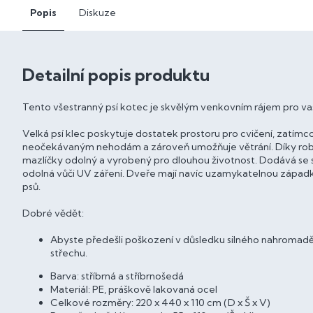
Popis
Diskuze
Detailní popis produktu
Tento všestranný psí kotec je skvělým venkovním rájem pro va
Velká psí klec poskytuje dostatek prostoru pro cvičení, zatím
neočekávaným nehodám a zároveň umožňuje větrání. Díky robu
mazlíčky odolný a vyrobený pro dlouhou životnost. Dodává se 
odolná vůči UV záření. Dveře mají navíc uzamykatelnou západku
psů.
Dobré vědět:
Abyste předešli poškození v důsledku silného nahromaděn
střechu.
Barva: stříbrná a stříbrnošedá
Materiál: PE, práškově lakovaná ocel
Celkové rozměry: 220 x 440 x 110 cm (D x Š x V)