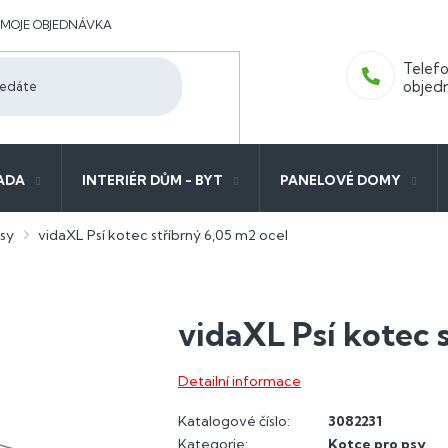
MOJE OBJEDNÁVKA
ADA
INTERIÉR DŮM - BYT
PANELOVÉ DOMY
sy
vidaXL Psí kotec stříbrný 6,05 m2 ocel
vidaXL Psí kotec 
Detailní informace
Katalogové číslo:
3082231
Kategorie
:
Kotce pro psy