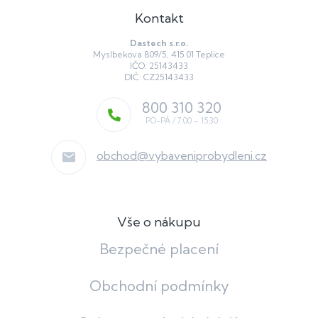
Kontakt
Dastech s.r.o.
Myslbekova 809/5, 415 01 Teplice
IČO: 25143433
DIČ: CZ25143433
800 310 320
obchod
@
vybaveniprobydleni.cz
Vše o nákupu
Bezpečné placení
Obchodní podmínky