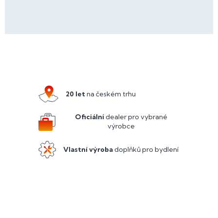
Z
á
p
a
20 let
na českém trhu
t
í
Oficiální
dealer pro vybrané
výrobce
Vlastní výroba
doplňků pro bydlení