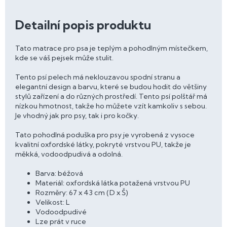
Detailní popis produktu
Tato matrace pro psa je teplým a pohodlným místečkem,
kde se váš pejsek může stulit.
Tento psí pelech má neklouzavou spodní stranu a
elegantní design a barvu, které se budou hodit do většiny
stylů zařízení a do různých prostředí. Tento psí polštář má
nízkou hmotnost, takže ho můžete vzít kamkoliv s sebou.
Je vhodný jak pro psy, tak i pro kočky.
Tato pohodlná poduška pro psy je vyrobená z vysoce
kvalitní oxfordské látky, pokryté vrstvou PU, takže je
měkká, vodoodpudivá a odolná.
Barva: béžová
Materiál: oxfordská látka potažená vrstvou PU
Rozměry: 67 x 43 cm (D x Š)
Velikost: L
Vodoodpudivé
Lze prát v ruce