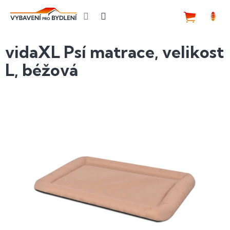
Přejít
na
NÁKUP
obsah
KOŠÍK
vidaXL Psí matrace, velikost
L, béžová