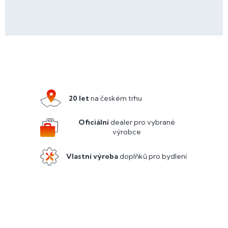
Z
á
p
a
20 let
na českém trhu
t
í
Oficiální
dealer pro vybrané
výrobce
Vlastní výroba
doplňků pro bydlení