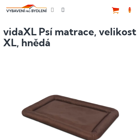
Přejít
na
NÁKUP
obsah
KOŠÍK
vidaXL Psí matrace, velikost
XL, hnědá