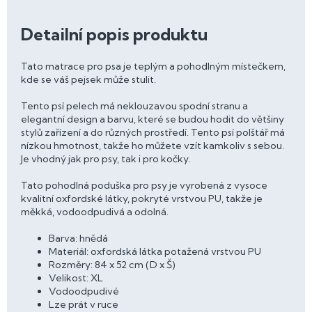
Detailní popis produktu
Tato matrace pro psa je teplým a pohodlným místečkem,
kde se váš pejsek může stulit.
Tento psí pelech má neklouzavou spodní stranu a
elegantní design a barvu, které se budou hodit do většiny
stylů zařízení a do různých prostředí. Tento psí polštář má
nízkou hmotnost, takže ho můžete vzít kamkoliv s sebou.
Je vhodný jak pro psy, tak i pro kočky.
Tato pohodlná poduška pro psy je vyrobená z vysoce
kvalitní oxfordské látky, pokryté vrstvou PU, takže je
měkká, vodoodpudivá a odolná.
Barva: hnědá
Materiál: oxfordská látka potažená vrstvou PU
Rozměry: 84 x 52 cm (D x Š)
Velikost: XL
Vodoodpudivé
Lze prát v ruce