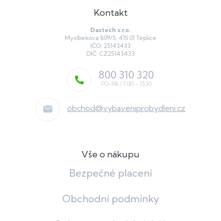
Kontakt
Dastech s.r.o.
Myslbekova 809/5, 415 01 Teplice
IČO: 25143433
DIČ: CZ25143433
800 310 320
obchod
@
vybaveniprobydleni.cz
Vše o nákupu
Bezpečné placení
Obchodní podmínky