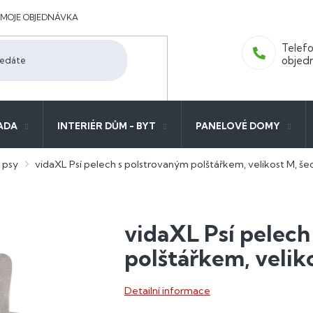
MOJE OBJEDNÁVKA
ADA
INTERIÉR DŮM - BYT
PANELOVÉ DOMY
 psy
vidaXL Psí pelech s polstrovaným polštářkem, velikost M, še
vidaXL Psí pelech
polštářkem, velik
Detailní informace