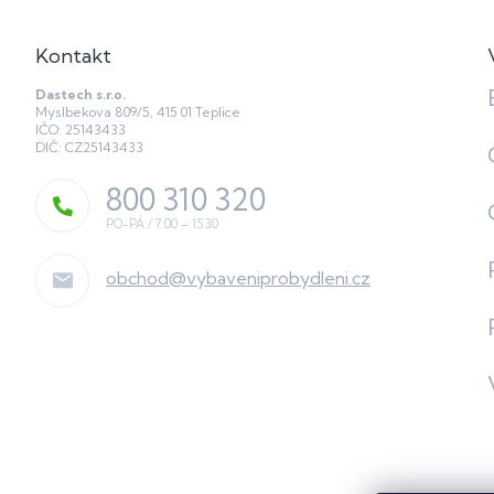
Kontakt
Dastech s.r.o.
Myslbekova 809/5, 415 01 Teplice
IČO: 25143433
DIČ: CZ25143433
800 310 320
obchod
@
vybaveniprobydleni.cz