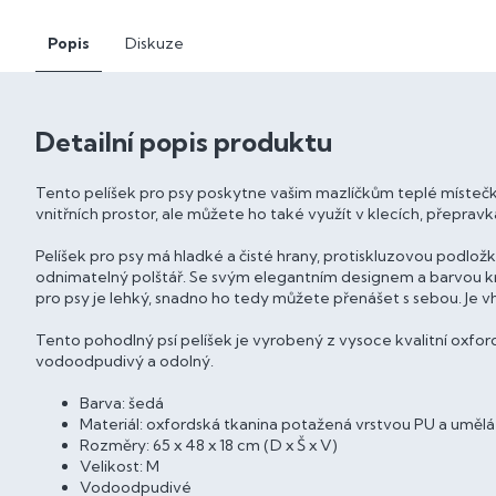
Popis
Diskuze
Detailní popis produktu
Tento pelíšek pro psy poskytne vašim mazlíčkům teplé místečk
vnitřních prostor, ale můžete ho také využít v klecích, přepra
Pelíšek pro psy má hladké a čisté hrany, protiskluzovou podložku
odnimatelný polštář. Se svým elegantním designem a barvou krá
pro psy je lehký, snadno ho tedy můžete přenášet s sebou. Je v
Tento pohodlný psí pelíšek je vyrobený z vysoce kvalitní oxfor
vodoodpudivý a odolný.
Barva: šedá
Materiál: oxfordská tkanina potažená vrstvou PU a umělá 
Rozměry: 65 x 48 x 18 cm (D x Š x V)
Velikost: M
Vodoodpudivé