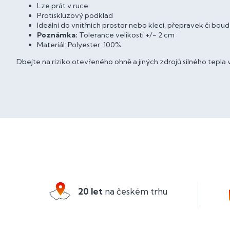
Lze prát v ruce
Protiskluzový podklad
Ideální do vnitřních prostor nebo klecí, přepravek či boud
Poznámka:
Tolerance velikosti +/- 2 cm
Materiál: Polyester: 100%
Dbejte na riziko otevřeného ohně a jiných zdrojů silného tepla v
Z
á
p
a
20 let
na českém trhu
t
í