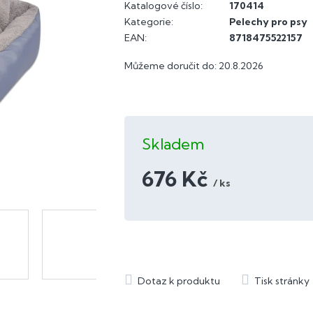
Katalogové číslo:
170414
Kategorie
:
Pelechy pro psy
EAN
:
8718475522157
Můžeme doručit do:
20.8.2026
Skladem
676 Kč
/ ks
Měrná
cena: