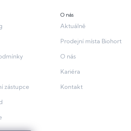
O nás
g
Aktuálně
Prodejní místa Biohort
odmínky
O nás
Kariéra
í zástupce
Kontakt
d
e