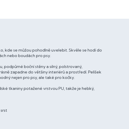
o, kde se můžou pohodlně uvelebit. Skvěle se hodí do
vkách nebo boudách pro psy.
, podpůrné boční stěny a silný, polstrovaný,
sně zapadne do většiny interiérů a prostředí. Pelíšek
hodný nejen pro psy, ale také pro kočky.
dské tkaniny potažené vrstvou PU, takže je hebký,
srst