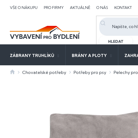
Přejít
VŠE O NÁKUPU
PRO FIRMY
AKTUÁLNĚ
O NÁS
KONTAKT
na
obsah
HLEDAT
ZÁBRANY TRUHLÍKŮ
BRÁNY A PLOTY
ZAHR
Domů
Chovatelské potřeby
Potřeby pro psy
Pelechy pro