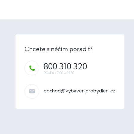
800 310 320
obchod
@
vybaveniprobydleni.cz