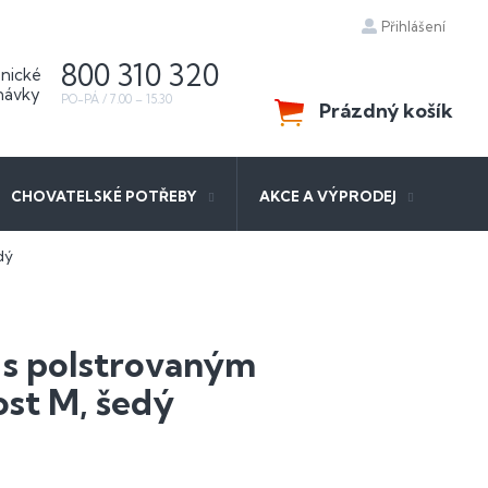
Přihlášení
800 310 320
Prázdný košík
NÁKUPNÍ
KOŠÍK
CHOVATELSKÉ POTŘEBY
AKCE A VÝPRODEJ
dý
 s polstrovaným
ost M, šedý