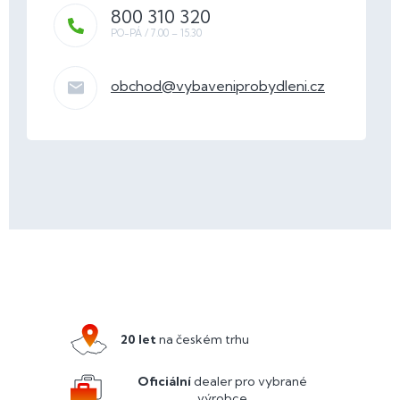
800 310 320
obchod
@
vybaveniprobydleni.cz
Z
á
p
a
20 let
na českém trhu
t
í
Oficiální
dealer pro vybrané
výrobce