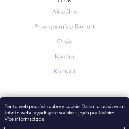
O nás
Aktuálně
Prodejní místa Biohort
O nás
Kariéra
Kontakt
Grafický návrh
KošnarDesign
| Nakódoval
Pavel Skuček
Tento web používá soubory cookie. Dalším procházením
Shoptet
tohoto webu vyjadřujete souhlas s jejich používáním..
Více informací
zde
.
Copyright 2026
Dastech s.r.o.
. Všechna práva vyhrazena.