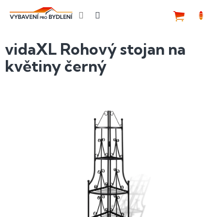
Přejít
na
NÁKUP
obsah
KOŠÍK
vidaXL Rohový stojan na
květiny černý