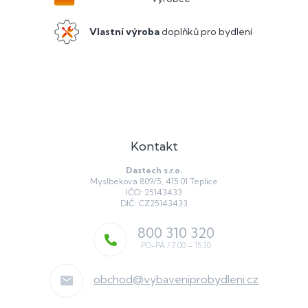
Vlastní výroba
doplňků pro bydlení
Kontakt
Dastech s.r.o.
Myslbekova 809/5, 415 01 Teplice
IČO: 25143433
DIČ: CZ25143433
800 310 320
obchod
@
vybaveniprobydleni.cz