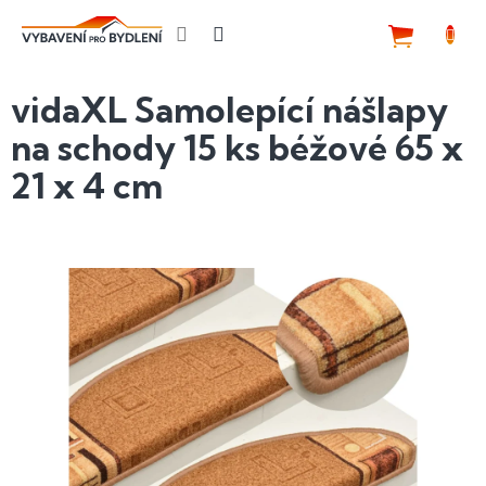
Přejít
na
NÁKUP
obsah
KOŠÍK
vidaXL Samolepící nášlapy
na schody 15 ks béžové 65 x
21 x 4 cm