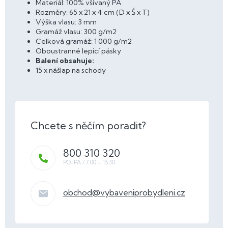
Materiál: 100% všívaný PA
Rozměry: 65 x 21 x 4 cm (D x Š x T)
Výška vlasu: 3 mm
Gramáž vlasu: 300 g/m2
Celková gramáž: 1 000 g/m2
Oboustranné lepicí pásky
Balení obsahuje:
15 x nášlap na schody
800 310 320
obchod
@
vybaveniprobydleni.cz