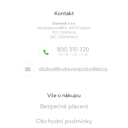
Kontakt
Dastech s.r.o.
Myslbekova 809/5, 415 01 Teplice
IČO: 25143433
DIČ: CZ25143433
800 310 320
obchod
@
vybaveniprobydleni.cz
Vše o nákupu
Bezpečné placení
Obchodní podmínky