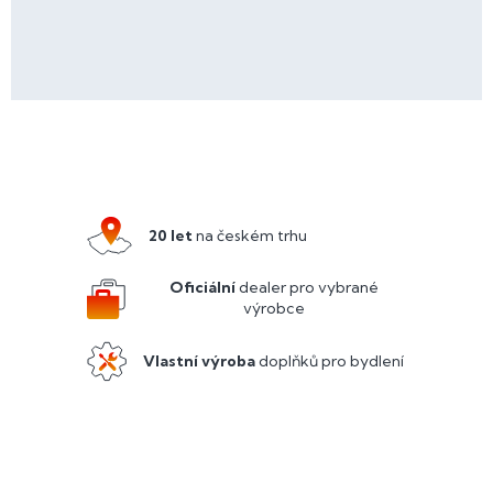
Z
á
p
a
20 let
na českém trhu
t
í
Oficiální
dealer pro vybrané
výrobce
Vlastní výroba
doplňků pro bydlení