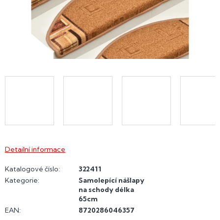
Detailní informace
Katalogové číslo:
322411
Kategorie
:
Samolepící nášlapy
na schody délka
65cm
EAN
:
8720286046357