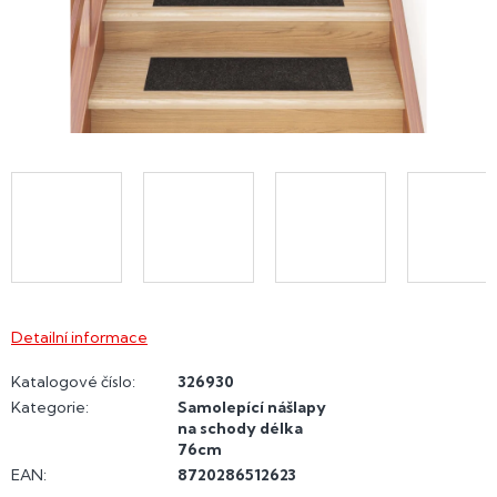
Detailní informace
Katalogové číslo:
326930
Kategorie
:
Samolepící nášlapy
na schody délka
76cm
EAN
:
8720286512623