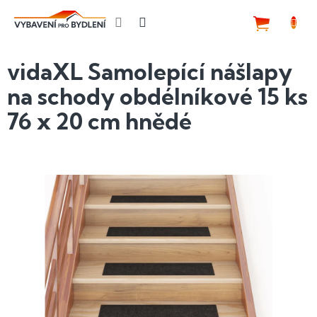
Přejít
na
NÁKUP
obsah
KOŠÍK
vidaXL Samolepící nášlapy
na schody obdélníkové 15 ks
76 x 20 cm hnědé