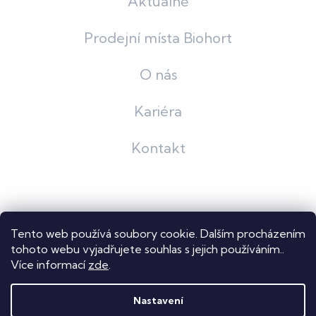
Aktuálně
Prodejní místa Biohort
O nás
Kariéra
Kontakt
Grafický návrh
KošnarDesign
| Nakódoval
Pavel Skuček
Tento web používá soubory cookie. Dalším procházením
Shoptet
tohoto webu vyjadřujete souhlas s jejich používáním..
Více informací
zde
.
Copyright 2026
Dastech s.r.o.
. Všechna práva vyhrazena.
Upravit nastavení cookies
Nastavení