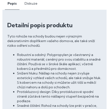
Popis
Diskuze
Detailní popis produktu
Tyto rohože na schody budou nejen výrazným
dekorativním doplňkem vašeho domova, ale také sníží
riziko odření schodů.
Robustní a odolný: Polypropylen je všestranný a
robustní materiál, ceněný pro svou stabilitu a snadné
čištění. Používá se v široké škále aplikací, včetně
koberců a předmětů pro domácnost.
Snížení hluku: Nášlap na schody nejen zvyšuje
estetický vzhled vašich schodů, ale také snižuje hluk.
S kobercem na schody si můžete užít tišší a měkčí
chůzi nahoru a dolů po schodech.
Protiskluzový design: Díky protiskluzové spodní
straně zůstává tento nášlapný stupeň bezpečně na
podlaze.
Snadné čištění: Rohož na schody lze prát v pračce,