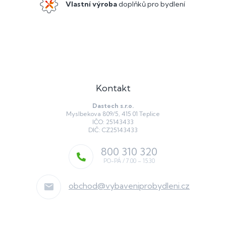
Vlastní výroba
doplňků pro bydlení
Kontakt
Dastech s.r.o.
Myslbekova 809/5, 415 01 Teplice
IČO: 25143433
DIČ: CZ25143433
800 310 320
obchod
@
vybaveniprobydleni.cz