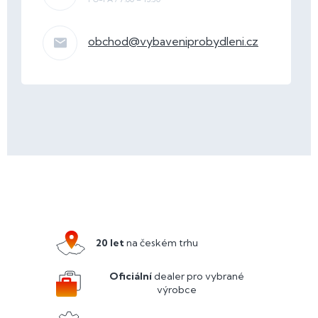
obchod
@
vybaveniprobydleni.cz
Z
á
p
a
20 let
na českém trhu
t
í
Oficiální
dealer pro vybrané
výrobce