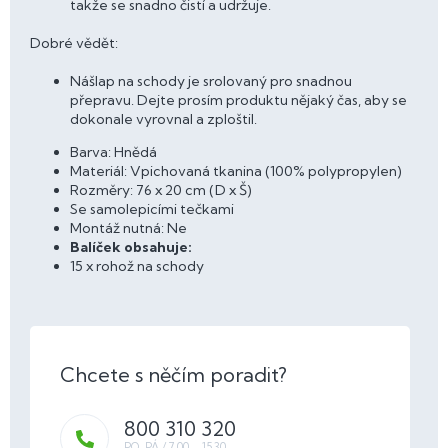
takže se snadno čistí a udržuje.
Dobré vědět:
Nášlap na schody je srolovaný pro snadnou
přepravu. Dejte prosím produktu nějaký čas, aby se
dokonale vyrovnal a zploštil.
Barva: Hnědá
Materiál: Vpichovaná tkanina (100% polypropylen)
Rozměry: 76 x 20 cm (D x Š)
Se samolepicími tečkami
Montáž nutná: Ne
Balíček obsahuje:
15 x rohož na schody
800 310 320