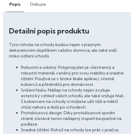
Popis
Diskuze
Detailní popis produktu
Tyto rohože na schody budou nejen výrazným
dekorativním doplňkem vašeho domova, ale také sníží
riziko odření schodů.
Robustní a odolný: Polypropylen je všestranný a
robustní materiál, ceněný pro svou stabilitu a snadné
čištění. Používá se v široké škále aplikací, včetně
koberců a předmětů pro domácnost.
Snížení hluku: Nášlap na schody nejen zvyšuje
estetický vzhled vašich schodů, ale také snižuje hluk.
S kobercem na schody si můžete užít tišší a měkčí
chůzi nahoru a dolů po schodech.
Protiskluzový design: Díky protiskluzové spodní
straně zůstává tento nášlapný stupeň bezpečně na
podlaze.
Snadné čištění: Rohož na schody lze prát v pračce,