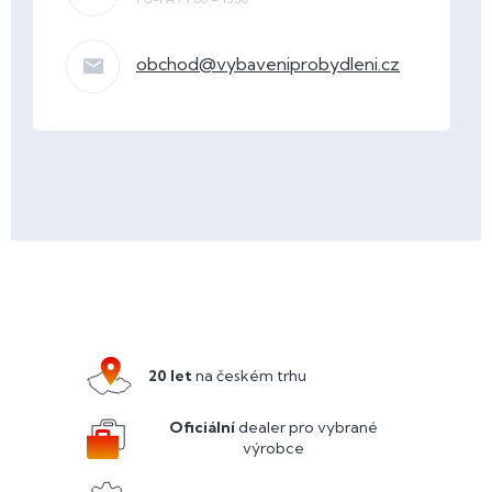
obchod
@
vybaveniprobydleni.cz
Z
á
p
a
20 let
na českém trhu
t
í
Oficiální
dealer pro vybrané
výrobce