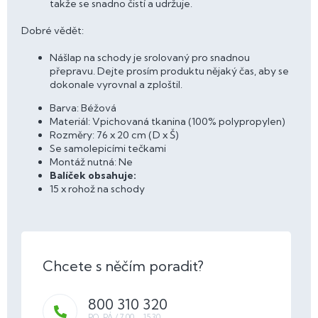
takže se snadno čistí a udržuje.
Dobré vědět:
Nášlap na schody je srolovaný pro snadnou
přepravu. Dejte prosím produktu nějaký čas, aby se
dokonale vyrovnal a zploštil.
Barva: Béžová
Materiál: Vpichovaná tkanina (100% polypropylen)
Rozměry: 76 x 20 cm (D x Š)
Se samolepicími tečkami
Montáž nutná: Ne
Balíček obsahuje:
15 x rohož na schody
800 310 320