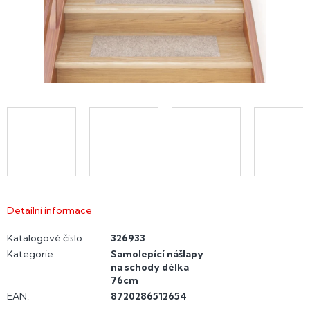
Detailní informace
Katalogové číslo:
326933
Kategorie
:
Samolepící nášlapy
na schody délka
76cm
EAN
:
8720286512654