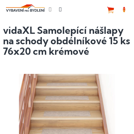
Přejít
na
NÁKUP
obsah
KOŠÍK
vidaXL Samolepící nášlapy
na schody obdélníkové 15 ks
76x20 cm krémové