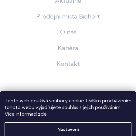
Aktuálně
Prodejní místa Biohort
O nás
Kariéra
Kontakt
Grafický návrh
KošnarDesign
| Nakódoval
Pavel Skuček
Tento web používá soubory cookie. Dalším procházením
Shoptet
tohoto webu vyjadřujete souhlas s jejich používáním..
Více informací
zde
.
Copyright 2026
Dastech s.r.o.
. Všechna práva vyhrazena.
Upravit nastavení cookies
Nastavení