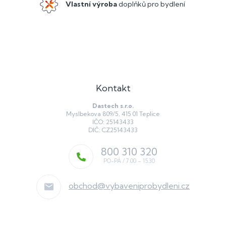
Vlastní výroba
doplňků pro bydlení
Kontakt
Dastech s.r.o.
Myslbekova 809/5, 415 01 Teplice
IČO: 25143433
DIČ: CZ25143433
800 310 320
obchod
@
vybaveniprobydleni.cz