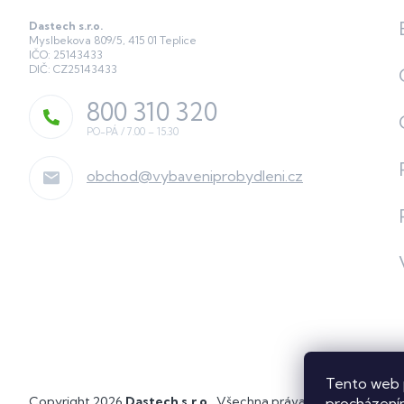
Dastech s.r.o.
Myslbekova 809/5, 415 01 Teplice
IČO: 25143433
DIČ: CZ25143433
800 310 320
obchod
@
vybaveniprobydleni.cz
Tento web 
Copyright 2026
Dastech s.r.o.
. Všechna práva vyhrazena.
Upra
procházením