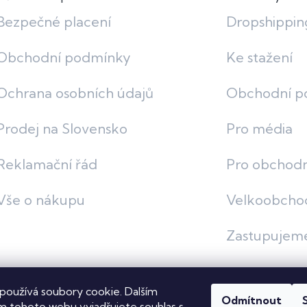
Bezpečné placení
Dropshippin
Obchodní podmínky
Ke stažení
Ochrana osobních údajů
Obchodní p
Prodej na Slovensko
Pro média
Reklamační řád
Pro obchodn
Vše o nákupu
Velkoobcho
Zastupujem
používá soubory cookie. Dalším
Odmítnout
vit nastavení cookies
 tohoto webu vyjadřujete souhlas s