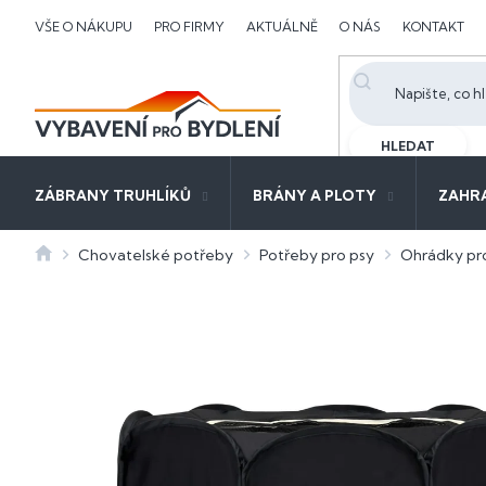
Přejít
VŠE O NÁKUPU
PRO FIRMY
AKTUÁLNĚ
O NÁS
KONTAKT
na
obsah
HLEDAT
ZÁBRANY TRUHLÍKŮ
BRÁNY A PLOTY
ZAHR
Domů
Chovatelské potřeby
Potřeby pro psy
Ohrádky pr