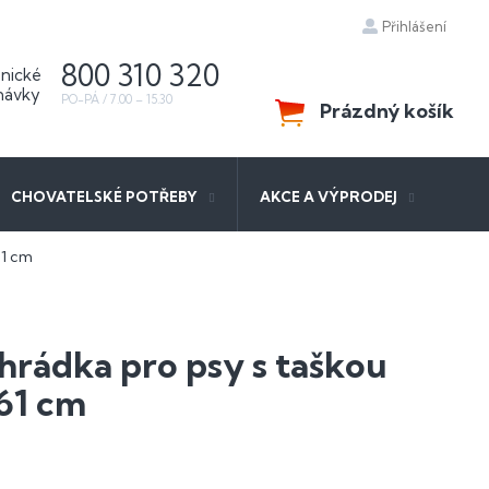
Přihlášení
800 310 320
Prázdný košík
NÁKUPNÍ
KOŠÍK
CHOVATELSKÉ POTŘEBY
AKCE A VÝPRODEJ
61 cm
hrádka pro psy s taškou
 61 cm