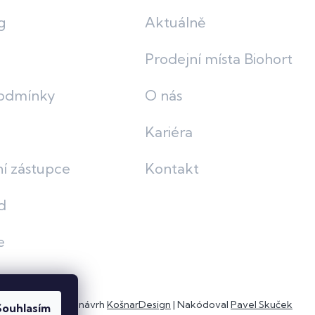
g
Aktuálně
Prodejní místa Biohort
odmínky
O nás
Kariéra
í zástupce
Kontakt
d
e
Grafický návrh
KošnarDesign
| Nakódoval
Pavel Skuček
Souhlasím