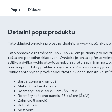
Popis
Diskuze
Detailní popis produktu
Tato skládací ohrádka pro psy je ideální pro výcvik psů, jako p
Tato ohrádka o rozměrech 145 x 145 x 61 cm je ideální pro použ
taška pro pohodlné skladování. Ohrádka je lehká a přesto velmi
stříšku a dvířka rychle otevřete nebo zavřete zapínáním na zip. 
umožňují mít dobrý přehled o dění uvnitř. Postranní kapsy jsou n
Pokud tento výběh právě nepoužíváte, skládací konstrukci můž
Barva: černá a krémová
Materiál: polyester, ocel
Rozměry: 145 x 145 x 61 cm (Š x H x V)
Rozměry každého panelu: 58 x 61 cm (Š x V)
Zahrnuje 8 panelů
Robustní rám
Se zipem