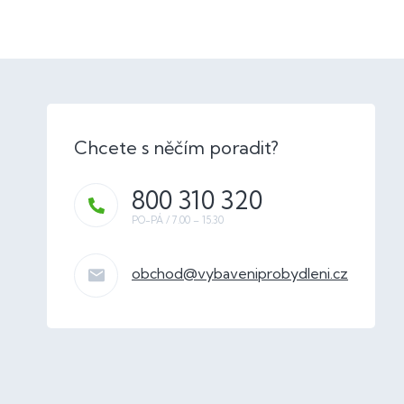
800 310 320
obchod
@
vybaveniprobydleni.cz