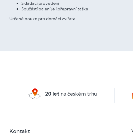
Skládací provedení
Součástí balení je i přepravní taška
Určené pouze pro domácí zvířata.
Z
á
p
a
20 let
na českém trhu
t
í
Kontakt