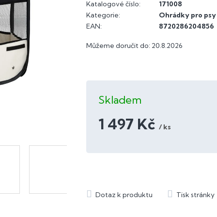
Katalogové číslo:
171008
Kategorie
:
Ohrádky pro psy
EAN
:
8720286204856
Můžeme doručit do:
20.8.2026
Skladem
1 497 Kč
/ ks
Měrná
cena: