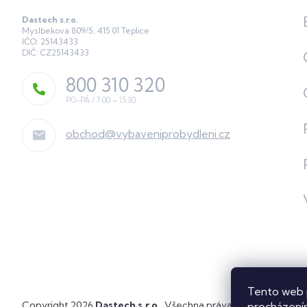
Dastech s.r.o.
Myslbekova 809/5, 415 01 Teplice
IČO: 25143433
DIČ: CZ25143433
800 310 320
obchod
@
vybaveniprobydleni.cz
Tento web 
Copyright 2026
Dastech s.r.o.
. Všechna práva vyhrazena.
Upra
procházením