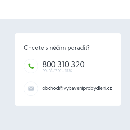
800 310 320
obchod
@
vybaveniprobydleni.cz