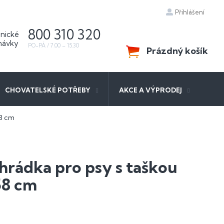
Přihlášení
800 310 320
Prázdný košík
NÁKUPNÍ
KOŠÍK
CHOVATELSKÉ POTŘEBY
AKCE A VÝPRODEJ
58 cm
hrádka pro psy s taškou
58 cm