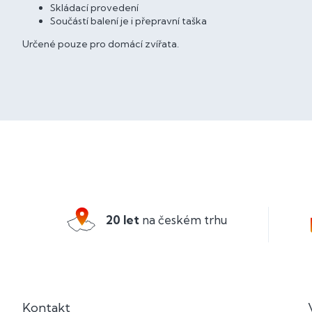
Skládací provedení
Součástí balení je i přepravní taška
Určené pouze pro domácí zvířata.
Z
á
p
a
20 let
na českém trhu
t
í
Kontakt