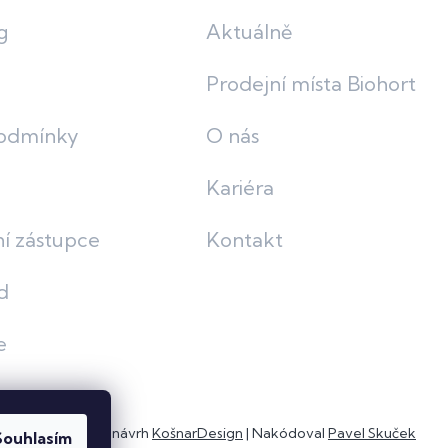
g
Aktuálně
Prodejní místa Biohort
odmínky
O nás
Kariéra
í zástupce
Kontakt
d
e
Grafický návrh
KošnarDesign
| Nakódoval
Pavel Skuček
Souhlasím