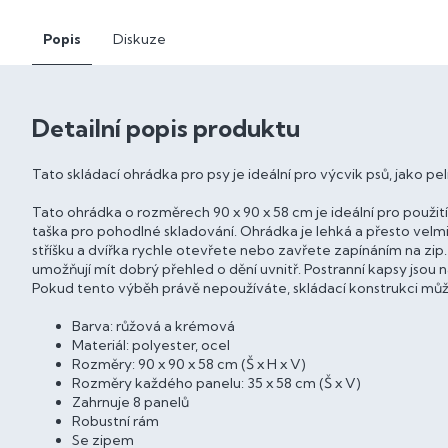
Popis
Diskuze
Detailní popis produktu
Tato skládací ohrádka pro psy je ideální pro výcvik psů, jako p
Tato ohrádka o rozměrech 90 x 90 x 58 cm je ideální pro použit
taška pro pohodlné skladování. Ohrádka je lehká a přesto velmi
stříšku a dvířka rychle otevřete nebo zavřete zapínáním na zip. 
umožňují mít dobrý přehled o dění uvnitř. Postranní kapsy jsou n
Pokud tento výběh právě nepoužíváte, skládací konstrukci můž
Barva: růžová a krémová
Materiál: polyester, ocel
Rozměry: 90 x 90 x 58 cm (Š x H x V)
Rozměry každého panelu: 35 x 58 cm (Š x V)
Zahrnuje 8 panelů
Robustní rám
Se zipem