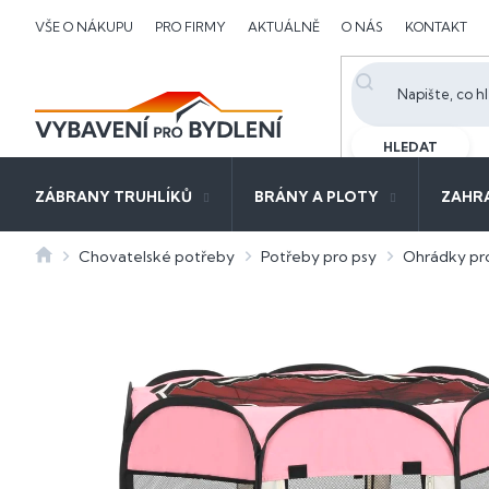
Přejít
VŠE O NÁKUPU
PRO FIRMY
AKTUÁLNĚ
O NÁS
KONTAKT
na
obsah
HLEDAT
ZÁBRANY TRUHLÍKŮ
BRÁNY A PLOTY
ZAHR
Domů
Chovatelské potřeby
Potřeby pro psy
Ohrádky pr