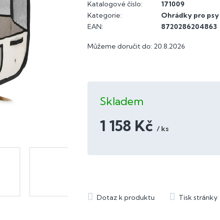
Katalogové číslo:
171009
Kategorie
:
Ohrádky pro psy
EAN
:
8720286204863
Můžeme doručit do:
20.8.2026
Skladem
1 158 Kč
/ ks
Měrná
cena: