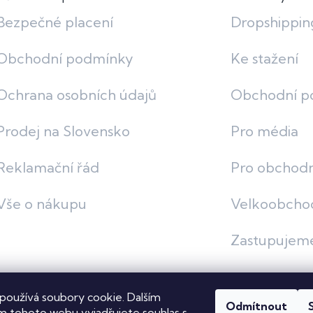
Bezpečné placení
Dropshippin
Obchodní podmínky
Ke stažení
Ochrana osobních údajů
Obchodní p
Prodej na Slovensko
Pro média
Reklamační řád
Pro obchodn
Vše o nákupu
Velkoobcho
Zastupujem
používá soubory cookie. Dalším
Odmítnout
vit nastavení cookies
 tohoto webu vyjadřujete souhlas s