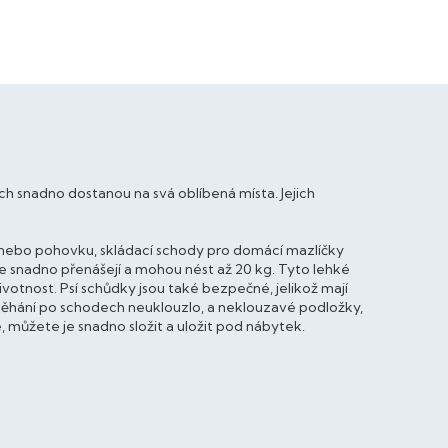
nich snadno dostanou na svá oblíbená místa. Jejich
nebo pohovku, skládací schody pro domácí mazlíčky
se snadno přenášejí a mohou nést až 20 kg. Tyto lehké
životnost. Psí schůdky jsou také bezpečné, jelikož mají
 běhání po schodech neuklouzlo, a neklouzavé podložky,
 můžete je snadno složit a uložit pod nábytek.