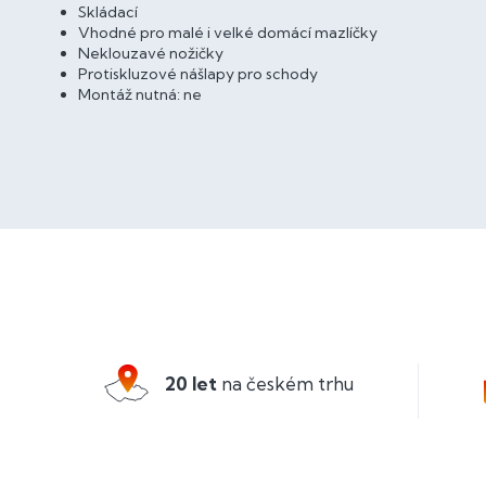
Skládací
Vhodné pro malé i velké domácí mazlíčky
Neklouzavé nožičky
Protiskluzové nášlapy pro schody
Montáž nutná: ne
Z
á
p
a
20 let
na českém trhu
t
í