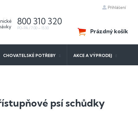
Přihlášení
800 310 320
Prázdný košík
NÁKUPNÍ
KOŠÍK
CHOVATELSKÉ POTŘEBY
AKCE A VÝPRODEJ
řístupňové psí schůdky