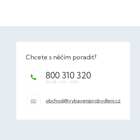
800 310 320
obchod
@
vybaveniprobydleni.cz