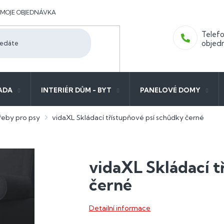
MOJE OBJEDNÁVKA
ADA
INTERIÉR DŮM - BYT
PANELOVÉ DOMY
řeby pro psy
vidaXL Skládací třístupňové psí schůdky černé
vidaXL Skládací t
černé
Detailní informace