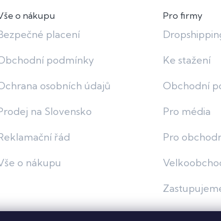
Vše o nákupu
Pro firmy
Bezpečné placení
Dropshippin
Obchodní podmínky
Ke stažení
Ochrana osobních údajů
Obchodní p
Prodej na Slovensko
Pro média
Reklamační řád
Pro obchodn
Vše o nákupu
Velkoobcho
Zastupujem