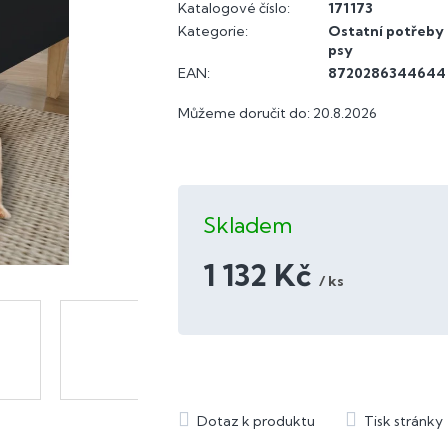
Katalogové číslo:
171173
Kategorie
:
Ostatní potřeby
psy
EAN
:
8720286344644
Můžeme doručit do:
20.8.2026
Skladem
1 132 Kč
/ ks
Měrná
cena: