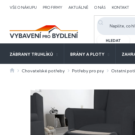
Přejít
VŠE O NÁKUPU
PRO FIRMY
AKTUÁLNĚ
O NÁS
KONTAKT
na
obsah
HLEDAT
ZÁBRANY TRUHLÍKŮ
BRÁNY A PLOTY
ZAHR
Domů
Chovatelské potřeby
Potřeby pro psy
Ostatní pot