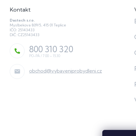
Kontakt
Dastech s.r.o.
Myslbekova 809/5, 415 01 Teplice
IČO: 25143433
DIČ: CZ25143433
800 310 320
obchod
@
vybaveniprobydleni.cz