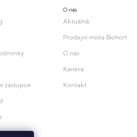
O nás
g
Aktuálně
Prodejní místa Biohort
odmínky
O nás
Kariéra
í zástupce
Kontakt
d
e