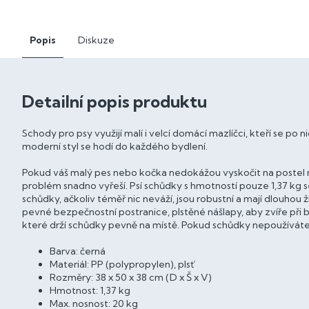
Popis
Diskuze
Detailní popis produktu
Schody pro psy využijí malí i velcí domácí mazlíčci, kteří se po 
moderní styl se hodí do každého bydlení.
Pokud váš malý pes nebo kočka nedokážou vyskočit na postel 
problém snadno vyřeší. Psí schůdky s hmotností pouze 1,37 kg 
schůdky, ačkoliv téměř nic neváží, jsou robustní a mají dlouhou 
pevné bezpečnostní postranice, plstěné nášlapy, aby zvíře při
které drží schůdky pevně na místě. Pokud schůdky nepoužíváte,
Barva: černá
Materiál: PP (polypropylen), plsť
Rozměry: 38 x 50 x 38 cm (D x Š x V)
Hmotnost: 1,37 kg
Max. nosnost: 20 kg