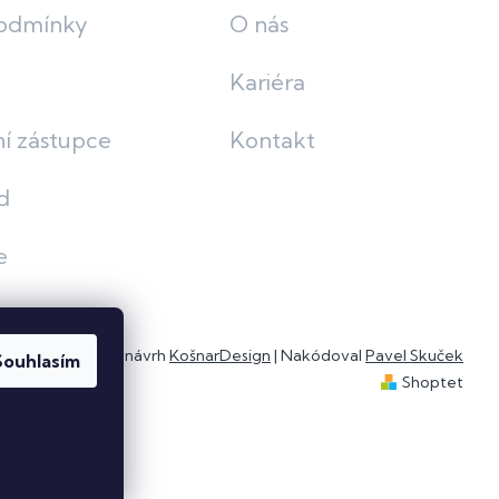
odmínky
O nás
Kariéra
í zástupce
Kontakt
d
e
Grafický návrh
KošnarDesign
| Nakódoval
Pavel Skuček
Souhlasím
Shoptet