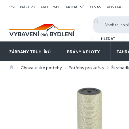
Přejít
VŠE O NÁKUPU
PRO FIRMY
AKTUÁLNĚ
O NÁS
KONTAKT
na
obsah
HLEDAT
ZÁBRANY TRUHLÍKŮ
BRÁNY A PLOTY
ZAHR
Domů
Chovatelské potřeby
Potřeby pro kočky
Škrabadl