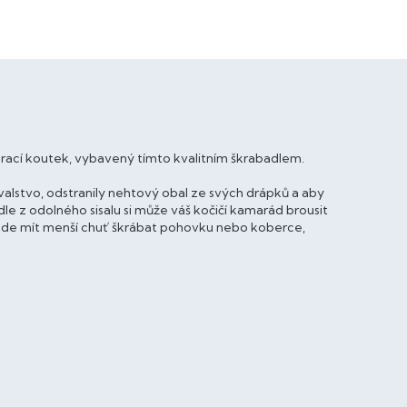
ací koutek, vybavený tímto kvalitním škrabadlem.
valstvo, odstranily nehtový obal ze svých drápků a aby
 z odolného sisalu si může váš kočičí kamarád brousit
 bude mít menší chuť škrábat pohovku nebo koberce,