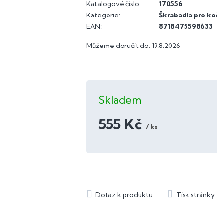
Katalogové číslo:
170556
Kategorie
:
Škrabadla pro ko
EAN
:
8718475598633
Můžeme doručit do:
19.8.2026
Skladem
555 Kč
/ ks
Měrná
cena: