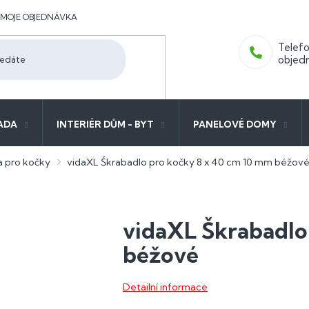
MOJE OBJEDNÁVKA
ADA
INTERIÉR DŮM - BYT
PANELOVÉ DOMY
a pro kočky
vidaXL Škrabadlo pro kočky 8 x 40 cm 10 mm béžov
vidaXL Škrabadlo
béžové
Detailní informace