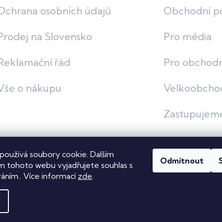
Ochrana osobních údajů
Obchodní p
Prodej na Slovensko
Pro média
Reklamační řád
Pro obchodn
Vše o nákupu
Velkoobcho
Zastupujem
používá soubory cookie. Dalším
Odmítnout
vit nastavení cookies
 tohoto webu vyjadřujete souhlas s
váním.. Více informací
zde
.
í