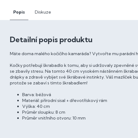
Popis
Diskuze
Detailní popis produktu
Máte doma malého kočičího kamaráda? Vytvořte mu parádní hr
Kočky potřebují škrabadlo k tomu, aby si udržovaly zpevněné s
se zbavily stresu. Na tomto 40 cm vysokém nástěnném škrabadle
drápky a zdravě vybíjet své škrábavé instinkty. Váš mazlíček
protože se zabaví s tímto škrabadlem!
Barva: béžová
Materiál: přírodní sisal + dřevotřískový rám
Výška: 40 cm
Průměr sloupku: 8 cm
Průměr vnitřního otvoru: 10 mm