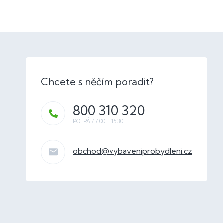
800 310 320
obchod
@
vybaveniprobydleni.cz