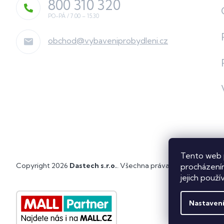
800 310 320
obchod
@
vybaveniprobydleni.cz
Tento web 
Copyright 2026
Dastech s.r.o.
. Všechna práva vyhrazena.
Upra
procházením
jejich použí
Nastaven