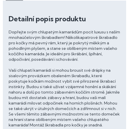
Detailní popis produktu
Dopřejte svým chlupatým kamarádům pocit luxusu s naším
mnohaúčelovým škrabadlem! Několikapatrové škrabadlo
pro kočky má pevný rám, který je pokrytý měkkým a
pohodlným plyšem, a stane se oblíbeným místem vašeho
kočičího kamaráda. Je ideální pro škrábání, šplhání,
odpočívání, posedávání i schovávání.
Vaši chlupatí kamarádi si mohou brousit své drápky na
sisalovým provázkem obaleném škrabadlu, které
poskytuje kočkám možnost vybít své přirozené škrabací
instinkty. Budou si také užívat vzájemné honění a skákání
nahoru a dolů po tomto zábavném kočičím stromě. Jakmile
budou mít dostatek zábavy a hraní, budou vaši malí
kamarádi milovat odpočinek na horních plošinách. Mohou
se také ukrýt v útulných domečcích a zdřímnout si v nich.
Se všemi těmito zábavnými možnostmi se tento domeček
na hraní stane oblíbeným místem vašeho chlupatého
kamaráda! Montáž škrabadla pro kočky je snadná.