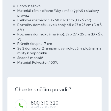
Barva: béžová
Materiál: rám z dřevotřísky + měkký plyš + sisalový
provaz
Celkové rozměry: 50 x 50 x 170 cm (D x Š x V)
Rozměry domečku (velkého): 45 x 27 x 25 cm (D x Š
x V)
Rozměry domečku (malého): 27 x 27 x 25 cm (D x Š x
V)
Průměr sloupku: 7 cm
Se 2 domečky, 2 rampami, vyhlídkovými plošinami a
místy k odpočinku
Snadná montáž
Materiál: Polyester: 100%
800 310 320