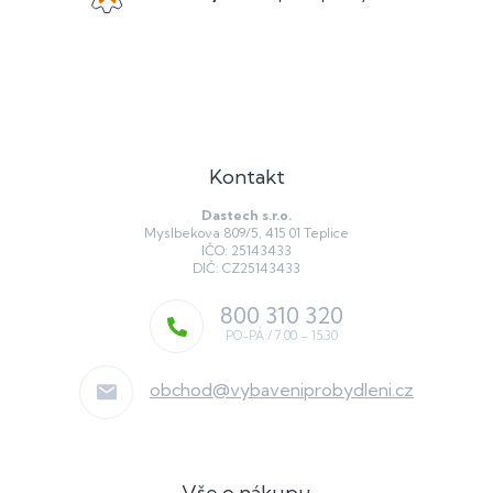
Kontakt
Dastech s.r.o.
Myslbekova 809/5, 415 01 Teplice
IČO: 25143433
DIČ: CZ25143433
800 310 320
obchod
@
vybaveniprobydleni.cz
Vše o nákupu