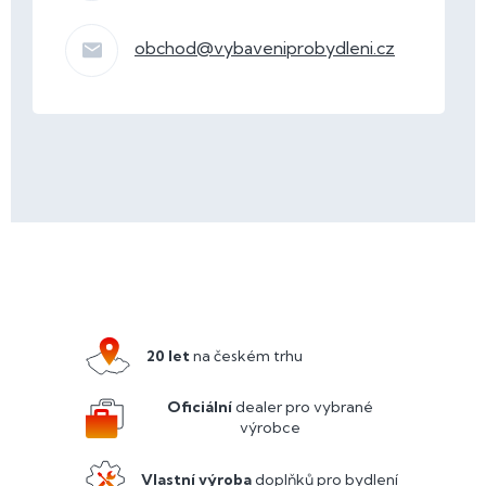
obchod
@
vybaveniprobydleni.cz
Z
á
p
a
20 let
na českém trhu
t
í
Oficiální
dealer pro vybrané
výrobce
Vlastní výroba
doplňků pro bydlení