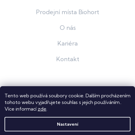
Prodejní místa Biohort
O nás
Kariéra
Kontakt
Grafický návrh
KošnarDesign
| Nakódoval
Pavel Skuček
Tento web používá soubory cookie. Dalším procházením
Shoptet
tohoto webu vyjadřujete souhlas s jejich používáním..
Více informací
zde
.
Copyright 2026
Dastech s.r.o.
. Všechna práva vyhrazena.
Upravit nastavení cookies
Nastavení