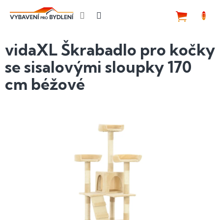
Přejít
na
NÁKUP
obsah
KOŠÍK
vidaXL Škrabadlo pro kočky
se sisalovými sloupky 170
cm béžové