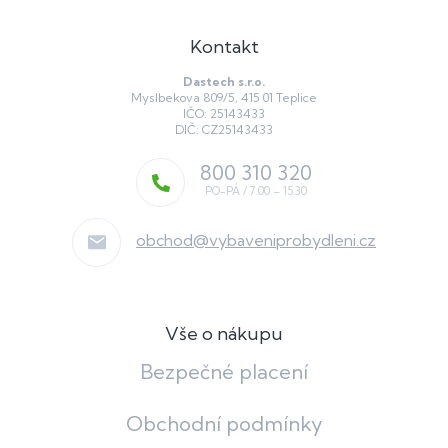
Kontakt
Dastech s.r.o.
Myslbekova 809/5, 415 01 Teplice
IČO: 25143433
DIČ: CZ25143433
800 310 320
obchod
@
vybaveniprobydleni.cz
Vše o nákupu
Bezpečné placení
Obchodní podmínky