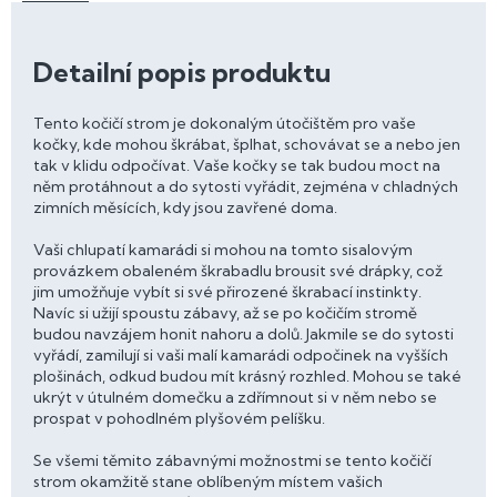
Detailní popis produktu
Tento kočičí strom je dokonalým útočištěm pro vaše
kočky, kde mohou škrábat, šplhat, schovávat se a nebo jen
tak v klidu odpočívat. Vaše kočky se tak budou moct na
něm protáhnout a do sytosti vyřádit, zejména v chladných
zimních měsících, kdy jsou zavřené doma.
Vaši chlupatí kamarádi si mohou na tomto sisalovým
provázkem obaleném škrabadlu brousit své drápky, což
jim umožňuje vybít si své přirozené škrabací instinkty.
Navíc si užijí spoustu zábavy, až se po kočičím stromě
budou navzájem honit nahoru a dolů. Jakmile se do sytosti
vyřádí, zamilují si vaši malí kamarádi odpočinek na vyšších
plošinách, odkud budou mít krásný rozhled. Mohou se také
ukrýt v útulném domečku a zdřímnout si v něm nebo se
prospat v pohodlném plyšovém pelíšku.
Se všemi těmito zábavnými možnostmi se tento kočičí
strom okamžitě stane oblíbeným místem vašich