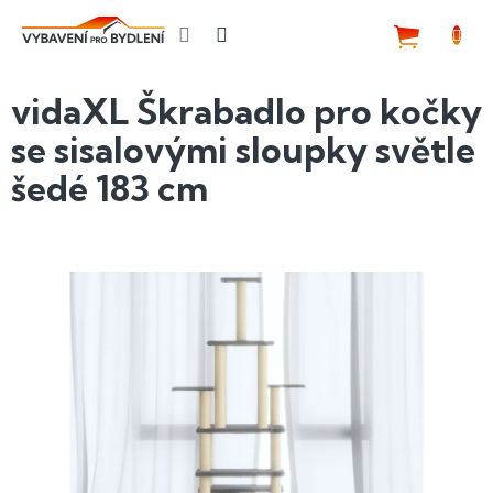
Přejít
na
NÁKUP
obsah
KOŠÍK
vidaXL Škrabadlo pro kočky
se sisalovými sloupky světle
šedé 183 cm