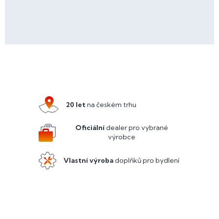
Z
á
p
a
20 let
na českém trhu
t
í
Oficiální
dealer pro vybrané
výrobce
Vlastní výroba
doplňků pro bydlení