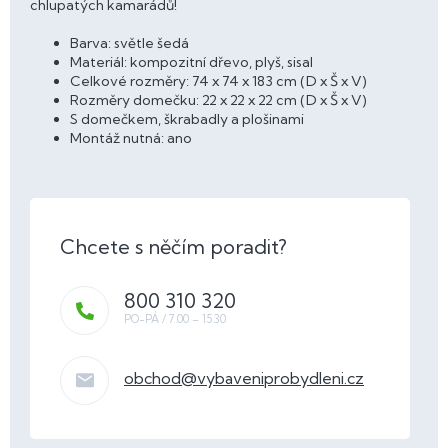
chlupatých kamarádů!
Barva: světle šedá
Materiál: kompozitní dřevo, plyš, sisal
Celkové rozměry: 74 x 74 x 183 cm (D x Š x V)
Rozměry domečku: 22 x 22 x 22 cm (D x Š x V)
S domečkem, škrabadly a plošinami
Montáž nutná: ano
800 310 320
obchod
@
vybaveniprobydleni.cz