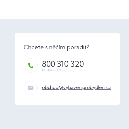
800 310 320
obchod
@
vybaveniprobydleni.cz