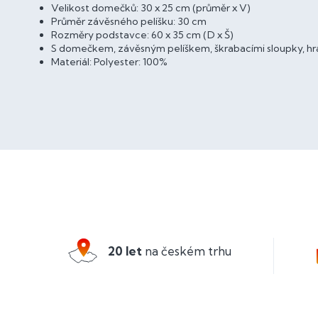
Velikost domečků: 30 x 25 cm (průměr x V)
Průměr závěsného pelíšku: 30 cm
Rozměry podstavce: 60 x 35 cm (D x Š)
S domečkem, závěsným pelíškem, škrabacími sloupky, hr
Materiál: Polyester: 100%
Z
á
p
a
20 let
na českém trhu
t
í