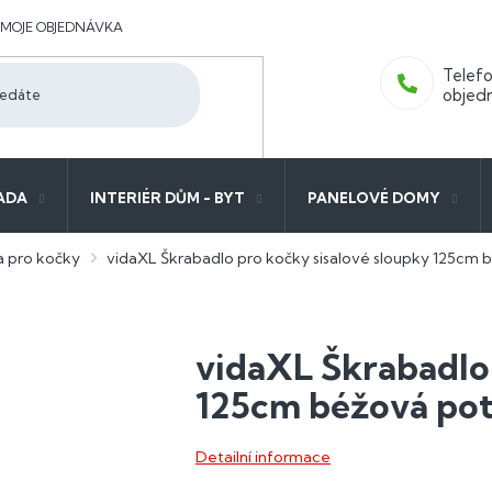
MOJE OBJEDNÁVKA
ADA
INTERIÉR DŮM - BYT
PANELOVÉ DOMY
a pro kočky
vidaXL Škrabadlo pro kočky sisalové sloupky 125cm 
vidaXL Škrabadlo 
125cm béžová pot
Detailní informace