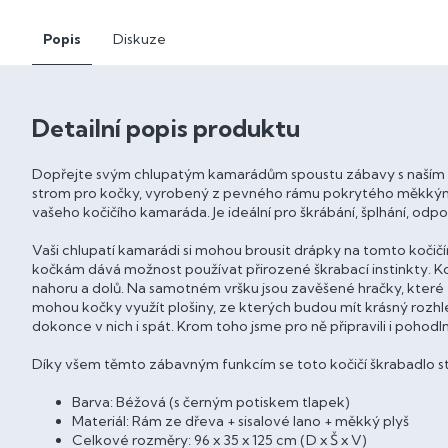
Popis
Diskuze
Detailní popis produktu
Dopřejte svým chlupatým kamarádům spoustu zábavy s naším 
strom pro kočky, vyrobený z pevného rámu pokrytého měkký
vašeho kočičího kamaráda. Je ideální pro škrábání, šplhání, odpo
Vaši chlupatí kamarádi si mohou brousit drápky na tomto koč
kočkám dává možnost používat přirozené škrabací instinkty. 
nahoru a dolů. Na samotném vršku jsou zavěšené hračky, kter
mohou kočky využít plošiny, ze kterých budou mít krásný rozh
dokonce v nich i spát. Krom toho jsme pro ně připravili i pohodl
Díky všem těmto zábavným funkcím se toto kočičí škrabadlo 
Barva: Béžová (s černým potiskem tlapek)
Materiál: Rám ze dřeva + sisalové lano + měkký plyš
Celkové rozměry: 96 x 35 x 125 cm (D x Š x V)