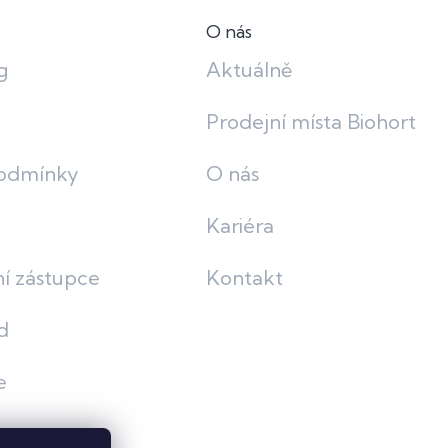
O nás
g
Aktuálně
Prodejní místa Biohort
odmínky
O nás
Kariéra
í zástupce
Kontakt
d
e