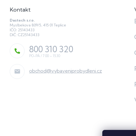
Kontakt
Dastech s.r.o.
Myslbekova 809/5, 415 01 Teplice
IČO: 25143433
DIČ: CZ25143433
800 310 320
obchod
@
vybaveniprobydleni.cz