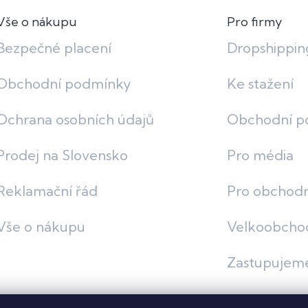
Vše o nákupu
Pro firmy
Bezpečné placení
Dropshippin
Obchodní podmínky
Ke stažení
Ochrana osobních údajů
Obchodní p
Prodej na Slovensko
Pro média
Reklamační řád
Pro obchodn
Vše o nákupu
Velkoobcho
Zastupujem