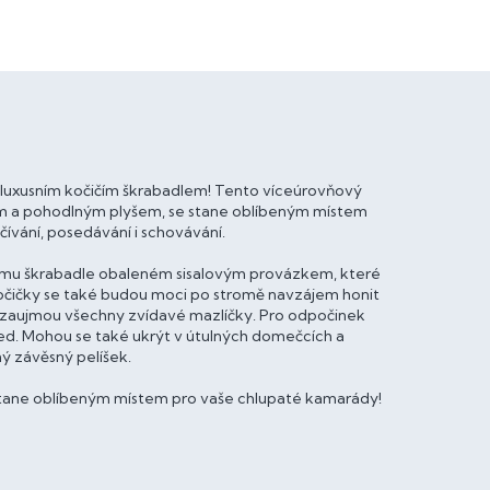
luxusním kočičím škrabadlem! Tento víceúrovňový
m a pohodlným plyšem, se stane oblíbeným místem
čívání, posedávání i schovávání.
ičímu škrabadle obaleném sisalovým provázkem, které
Kočičky se také budou moci po stromě navzájem honit
é zaujmou všechny zvídavé mazlíčky. Pro odpočinek
led. Mohou se také ukrýt v útulných domečcích a
ný závěsný pelíšek.
stane oblíbeným místem pro vaše chlupaté kamarády!