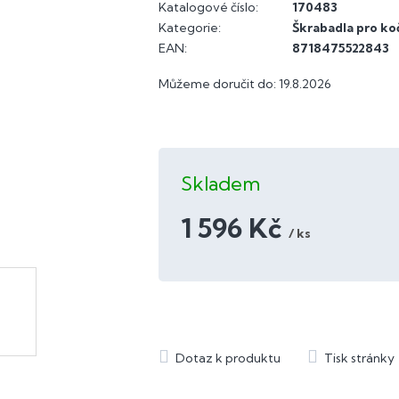
Katalogové číslo:
170483
Kategorie
:
Škrabadla pro ko
EAN
:
8718475522843
Můžeme doručit do:
19.8.2026
Skladem
1 596 Kč
/ ks
Měrná
cena: