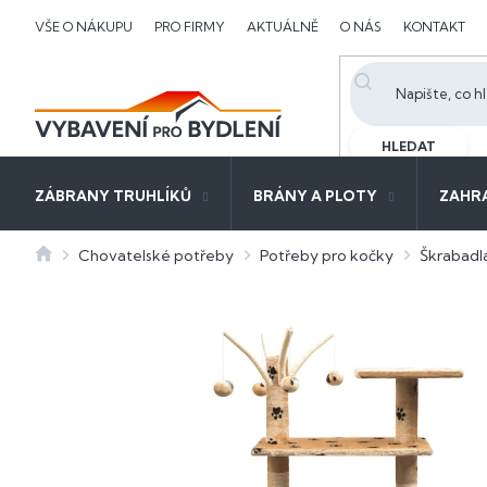
Přejít
VŠE O NÁKUPU
PRO FIRMY
AKTUÁLNĚ
O NÁS
KONTAKT
na
obsah
HLEDAT
ZÁBRANY TRUHLÍKŮ
BRÁNY A PLOTY
ZAHR
Domů
Chovatelské potřeby
Potřeby pro kočky
Škrabadl