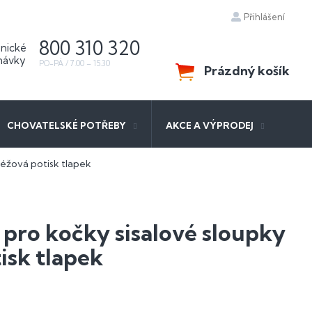
Přihlášení
800 310 320
Prázdný košík
NÁKUPNÍ
KOŠÍK
CHOVATELSKÉ POTŘEBY
AKCE A VÝPRODEJ
béžová potisk tlapek
pro kočky sisalové sloupky
isk tlapek