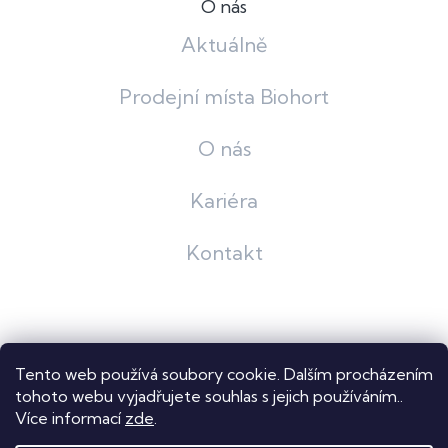
O nás
Aktuálně
Prodejní místa Biohort
O nás
Kariéra
Kontakt
Grafický návrh
KošnarDesign
| Nakódoval
Pavel Skuček
Tento web používá soubory cookie. Dalším procházením
Shoptet
tohoto webu vyjadřujete souhlas s jejich používáním..
Více informací
zde
.
Copyright 2026
Dastech s.r.o.
. Všechna práva vyhrazena.