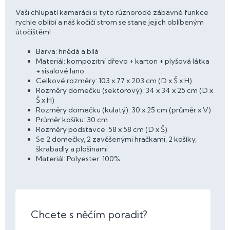
Vaši chlupatí kamarádi si tyto různorodé zábavné funkce
rychle oblíbí a náš kočičí strom se stane jejich oblíbeným
útočištěm!
Barva: hnědá a bílá
Materiál: kompozitní dřevo + karton + plyšová látka
+ sisalové lano
Celkové rozměry: 103 x 77 x 203 cm (D x Š x H)
Rozměry domečku (sektorový): 34 x 34 x 25 cm (D x
Š x H)
Rozměry domečku (kulatý): 30 x 25 cm (průměr x V)
Průměr košíku: 30 cm
Rozměry podstavce: 58 x 58 cm (D x Š)
Se 2 domečky, 2 zavěšenými hračkami, 2 košíky,
škrabadly a plošinami
Materiál: Polyester: 100%