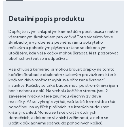
Detailní popis produktu
Dopřejte svým chlupatým kamarádům pocit luxusu s naším
všestranným škrabadlem pro kočky! Toto víceúrovňové
škrabadlo je vyrobené z pevného rámu pokrytého
měkkým a pohodlným plyšem a stane se dokonalým
útočištěm, kde vaše kočky mohou škrábat, lézt, pozorovat
okolí, schovávat se a odpočívat.
Vaši chlupatí kamarádi si mohou brousit drápky na tomto
kočičím škrabadle obaleném sisalovým provázkem, které
kočkám dává možnost vybít své přirozené škrabací
instinkty. Kočičky se také budou moci po stromě navzájem
honit nahoru a dolů. Na vrcholu kočičího stromu jsou 2
zavěšené hračky, které zaujmou všechny zvídavé
mazlíčky. Až se vyhrají a vyřádí, vaši kočičí kamarádi si rádi
odpočinou na vyšších plošinách, ze kterých budou mít
krásný rozhled. Mohou se také ukrýt v útulných
domečcích, a dokonce si v nich i zdřímnout, a nebo se
uložit k důkladnému spánku do pohodlných košíků.