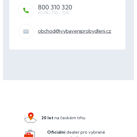
800 310 320
obchod
@
vybaveniprobydleni.cz
Z
á
p
a
20 let
na českém trhu
t
í
Oficiální
dealer pro vybrané