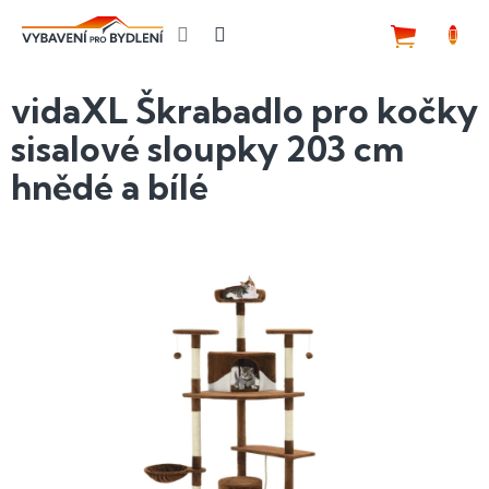
Přejít
na
NÁKUP
obsah
KOŠÍK
vidaXL Škrabadlo pro kočky
sisalové sloupky 203 cm
hnědé a bílé