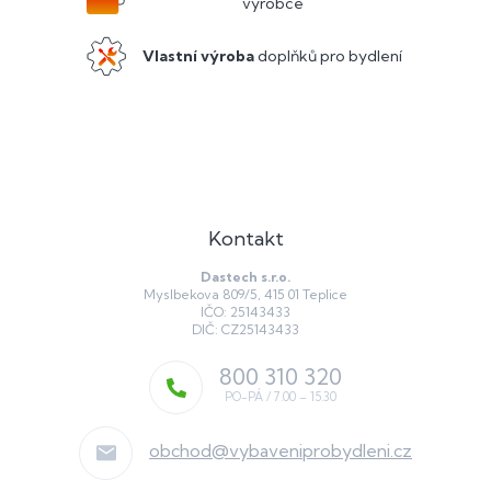
výrobce
Vlastní výroba
doplňků pro bydlení
Kontakt
Dastech s.r.o.
Myslbekova 809/5, 415 01 Teplice
IČO: 25143433
DIČ: CZ25143433
800 310 320
obchod
@
vybaveniprobydleni.cz