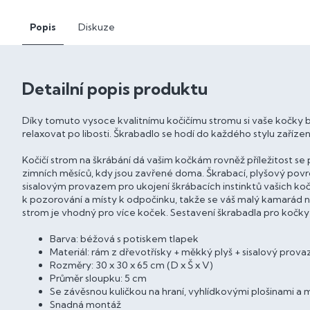
Popis
Diskuze
Detailní popis produktu
Díky tomuto vysoce kvalitnímu kočičímu stromu si vaše kočky b
relaxovat po libosti. Škrabadlo se hodí do každého stylu zařízen
Kočičí strom na škrábání dá vašim kočkám rovněž příležitost 
zimních měsíců, kdy jsou zavřené doma. Škrabací, plyšový povr
sisalovým provazem pro ukojení škrábacích instinktů vašich ko
k pozorování a místy k odpočinku, takže se váš malý kamarád ne
strom je vhodný pro více koček. Sestavení škrabadla pro kočky
Barva: béžová s potiskem tlapek
Materiál: rám z dřevotřísky + měkký plyš + sisalový prova
Rozměry: 30 x 30 x 65 cm (D x Š x V)
Průměr sloupku: 5 cm
Se závěsnou kuličkou na hraní, vyhlídkovými plošinami a 
Snadná montáž