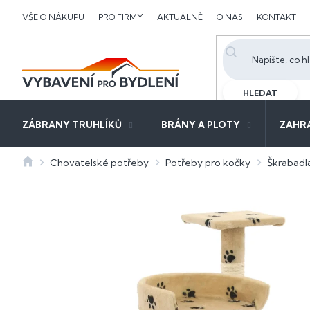
Přejít
VŠE O NÁKUPU
PRO FIRMY
AKTUÁLNĚ
O NÁS
KONTAKT
na
obsah
HLEDAT
ZÁBRANY TRUHLÍKŮ
BRÁNY A PLOTY
ZAHR
Domů
Chovatelské potřeby
Potřeby pro kočky
Škrabadl