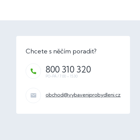
800 310 320
obchod
@
vybaveniprobydleni.cz