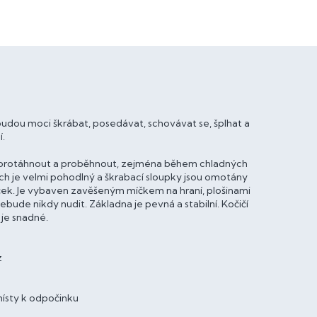
udou moci škrábat, posedávat, schovávat se, šplhat a
í.
se protáhnout a proběhnout, zejména během chladných
ch je velmi pohodlný a škrabací sloupky jsou omotány
ček. Je vybaven zavěšeným míčkem na hraní, plošinami
bude nikdy nudit. Základna je pevná a stabilní. Kočičí
 je snadné.
z
místy k odpočinku