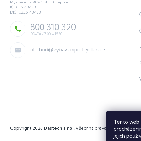
Myslbekova 809/5, 415 01 Teplice
IČO: 25143433
DIČ: CZ25143433
800 310 320
obchod
@
vybaveniprobydleni.cz
Tento web 
Copyright 2026
Dastech s.r.o.
. Všechna práva vyhrazena.
Upra
procházením
jejich použí