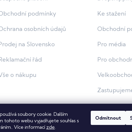
Obchodní podmínky
Ke stažení
Ochrana osobních údajů
Obchodní p
Prodej na Slovensko
Pro média
Reklamační řád
Pro obchodn
Vše o nákupu
Velkoobcho
Zastupujem
používá soubory cookie. Dalším
Odmítnout
vit nastavení cookies
 tohoto webu vyjadřujete souhlas s
váním.. Více informací
zde
.