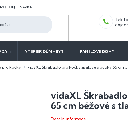
MOJE OBJEDNÁVKA
ADA
INTERIÉR DŮM - BYT
PANELOVÉ DOMY
a pro kočky
vidaXL Škrabadlo pro kočky sisalové sloupky 65 cm b
vidaXL Škrabadlo 
65 cm béžové s t
Detailní informace