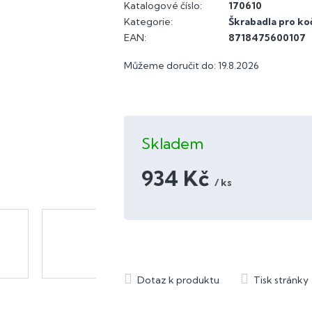
Katalogové číslo:
170610
Kategorie
:
Škrabadla pro ko
EAN
:
8718475600107
Můžeme doručit do:
19.8.2026
Skladem
934 Kč
/ ks
Měrná
cena: