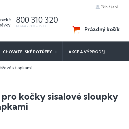
Přihlášení
800 310 320
Prázdný košík
NÁKUPNÍ
KOŠÍK
CHOVATELSKÉ POTŘEBY
AKCE A VÝPRODEJ
éžové s tlapkami
pro kočky sisalové sloupky
lapkami