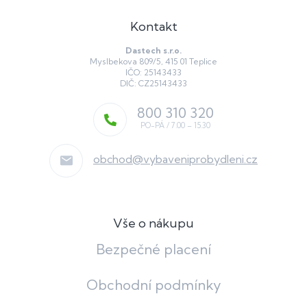
Kontakt
Dastech s.r.o.
Myslbekova 809/5, 415 01 Teplice
IČO: 25143433
DIČ: CZ25143433
800 310 320
obchod
@
vybaveniprobydleni.cz
Vše o nákupu
Bezpečné placení
Obchodní podmínky