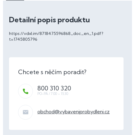
Detailní popis produktu
https://vdxl.im/8718475596868_doc_en_1.pdf?
t=1745805796
800 310 320
obchod
@
vybaveniprobydleni.cz