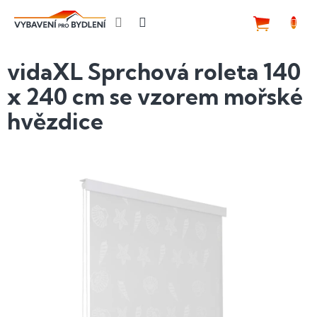
Přejít
na
NÁKUP
obsah
KOŠÍK
vidaXL Sprchová roleta 140
x 240 cm se vzorem mořské
hvězdice