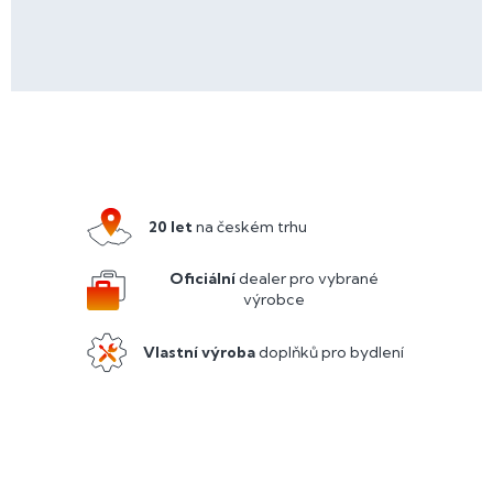
Z
á
p
a
20 let
na českém trhu
t
í
Oficiální
dealer pro vybrané
výrobce
Vlastní výroba
doplňků pro bydlení