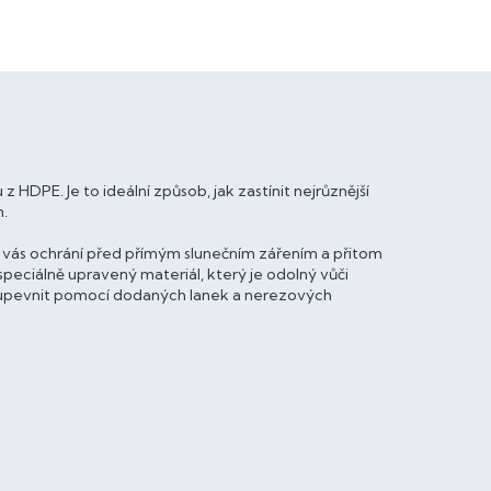
z HDPE. Je to ideální způsob, jak zastínit nejrůznější
n.
) vás ochrání před přímým slunečním zářením a přitom
peciálně upravený materiál, který je odolný vůči
t a upevnit pomocí dodaných lanek a nerezových