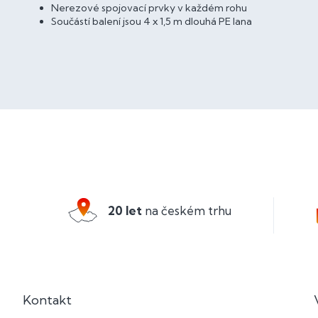
Nerezové spojovací prvky v každém rohu
Součástí balení jsou 4 x 1,5 m dlouhá PE lana
Z
á
p
a
20 let
na českém trhu
t
í
Kontakt