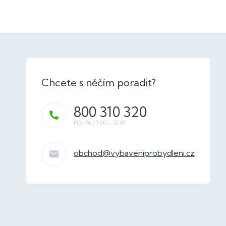
800 310 320
obchod
@
vybaveniprobydleni.cz