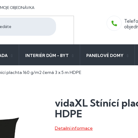
MOJE OBJEDNÁVKA
ADA
INTERIÉR DŮM - BYT
PANELOVÉ DOMY
nící plachta 160 g/m2 černá 3 x 5 m HDPE
vidaXL Stínící pl
HDPE
Detailní informace