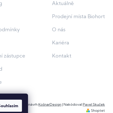
g
Aktuálně
Prodejní místa Biohort
odmínky
O nás
Kariéra
í zástupce
Kontakt
d
e
Grafický návrh
KošnarDesign
| Nakódoval
Pavel Skuček
Souhlasím
Shoptet