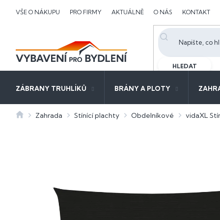
Přejít
VŠE O NÁKUPU
PRO FIRMY
AKTUÁLNĚ
O NÁS
KONTAKT
na
obsah
HLEDAT
ZÁBRANY TRUHLÍKŮ
BRÁNY A PLOTY
ZAHR
Domů
Zahrada
Stínící plachty
Obdelníkové
vidaXL Stí