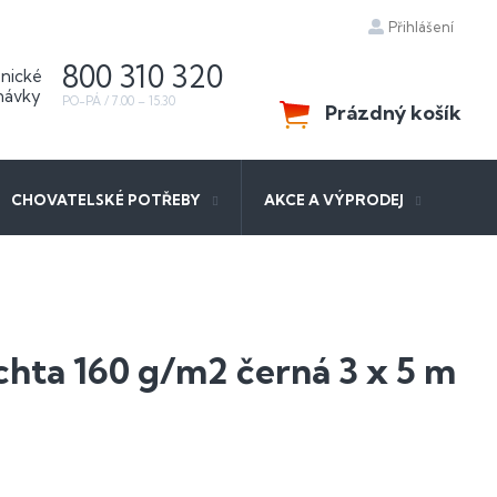
Přihlášení
800 310 320
Prázdný košík
NÁKUPNÍ
KOŠÍK
CHOVATELSKÉ POTŘEBY
AKCE A VÝPRODEJ
achta 160 g/m2 černá 3 x 5 m