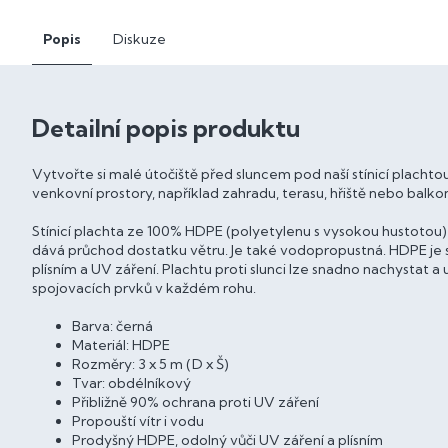
Popis
Diskuze
Detailní popis produktu
Vytvořte si malé útočiště před sluncem pod naší stínicí plachtou 
venkovní prostory, například zahradu, terasu, hřiště nebo balko
Stínicí plachta ze 100% HDPE (polyetylenu s vysokou hustotou
dává průchod dostatku větru. Je také vodopropustná. HDPE je s
plísním a UV záření. Plachtu proti slunci lze snadno nachysta
spojovacích prvků v každém rohu.
Barva: černá
Materiál: HDPE
Rozměry: 3 x 5 m (D x Š)
Tvar: obdélníkový
Přibližně 90% ochrana proti UV záření
Propouští vítr i vodu
Prodyšný HDPE, odolný vůči UV záření a plísním