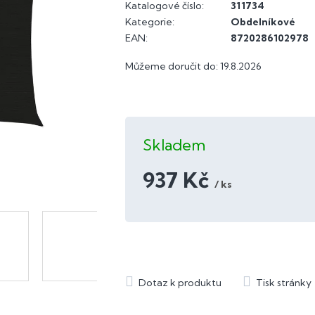
Katalogové číslo:
311734
Kategorie
:
Obdelníkové
EAN
:
8720286102978
Můžeme doručit do:
19.8.2026
Skladem
937 Kč
/ ks
Měrná
cena: