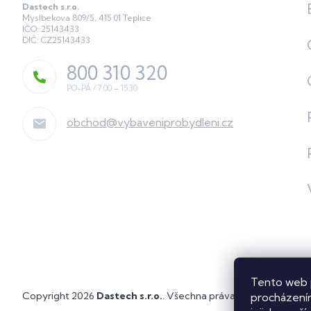
Dastech s.r.o.
Myslbekova 809/5, 415 01 Teplice
IČO: 25143433
DIČ: CZ25143433
800 310 320
obchod
@
vybaveniprobydleni.cz
Tento web 
Copyright 2026
Dastech s.r.o.
. Všechna práva vyhrazena.
Upra
procházením