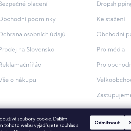
Bezpečné placení
Dropshippin
Obchodní podmínky
Ke stažení
Ochrana osobních údajů
Obchodní p
Prodej na Slovensko
Pro média
Reklamační řád
Pro obchodn
Vše o nákupu
Velkoobcho
Zastupujem
používá soubory cookie. Dalším
Odmítnout
vit nastavení cookies
 tohoto webu vyjadřujete souhlas s