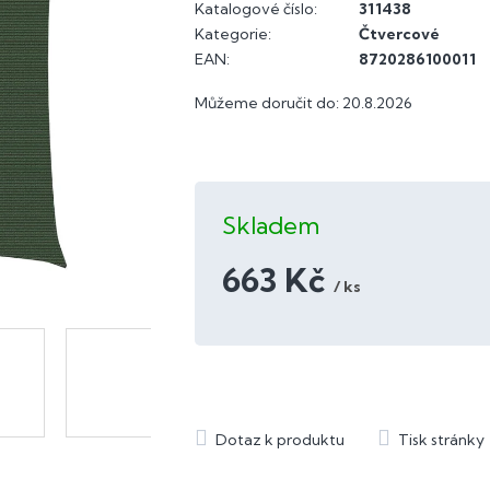
Katalogové číslo:
311438
Kategorie
:
Čtvercové
EAN
:
8720286100011
Můžeme doručit do:
20.8.2026
Skladem
663 Kč
/ ks
Měrná
cena: