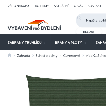
Přejít
VŠE O NÁKUPU
PRO FIRMY
AKTUÁLNĚ
O NÁS
KONTAKT
na
obsah
HLEDAT
ZÁBRANY TRUHLÍKŮ
BRÁNY A PLOTY
ZAHR
Domů
Zahrada
Stínící plachty
Čtvercové
vidaXL Stíní