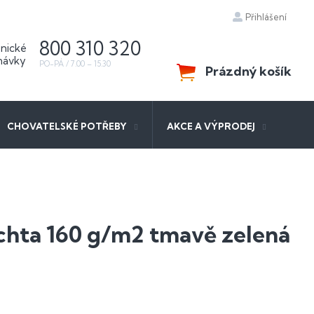
Přihlášení
800 310 320
Prázdný košík
NÁKUPNÍ
KOŠÍK
CHOVATELSKÉ POTŘEBY
AKCE A VÝPRODEJ
achta 160 g/m2 tmavě zelená