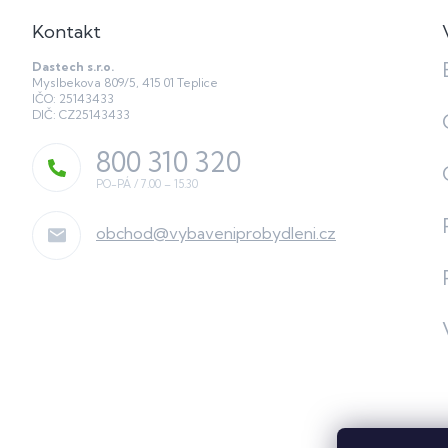
Kontakt
Dastech s.r.o.
Myslbekova 809/5, 415 01 Teplice
IČO: 25143433
DIČ: CZ25143433
800 310 320
obchod
@
vybaveniprobydleni.cz