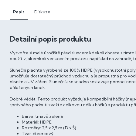
Popis
Diskuze
Detailní popis produktu
Vytvořte si malé útočiště před sluncem kdekoli chcete s tímto H
použít v jakémkoli venkovním prostoru, například na zahradě, te
Sluneční plachta vyrobená ze 100% HDPE (vysokohustotní poly
umožňuje dostatečný průchod vzduchu a je propustná pro vodu.
plísním a UV záření. Slunečník se snadno sestavuje pomocí n
přiložených lanek.
Dobré vědět: Tento produkt vyžaduje kompatibilní háčky (nejsou 
správného padnutí zvažte celkovou délku háčků a produktu při
Barva: tmavě zelená
Materiál: HDPE
Rozměry: 2,5 x 2,5 m (D x Š)
Tvar: čtvercový