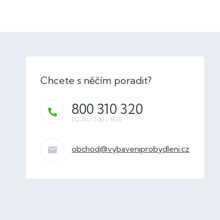
800 310 320
obchod
@
vybaveniprobydleni.cz