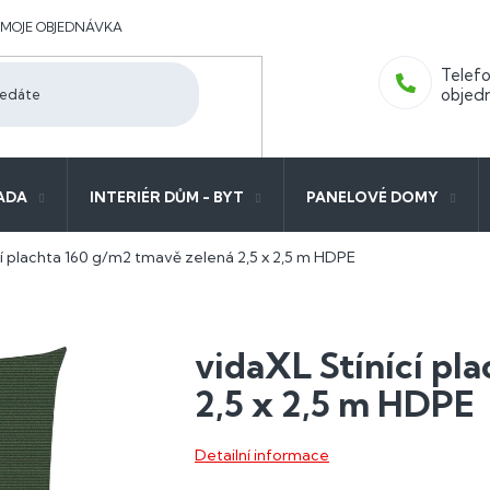
MOJE OBJEDNÁVKA
ADA
INTERIÉR DŮM - BYT
PANELOVÉ DOMY
cí plachta 160 g/m2 tmavě zelená 2,5 x 2,5 m HDPE
vidaXL Stínící pl
2,5 x 2,5 m HDPE
Detailní informace