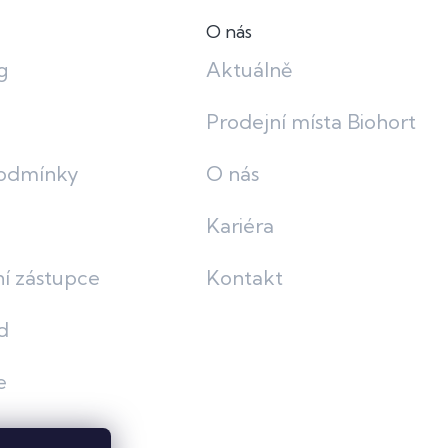
O nás
g
Aktuálně
Prodejní místa Biohort
odmínky
O nás
Kariéra
í zástupce
Kontakt
d
e