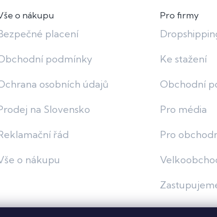
Vše o nákupu
Pro firmy
Bezpečné placení
Dropshippin
Obchodní podmínky
Ke stažení
Ochrana osobních údajů
Obchodní p
Prodej na Slovensko
Pro média
Reklamační řád
Pro obchodn
Vše o nákupu
Velkoobcho
Zastupujem