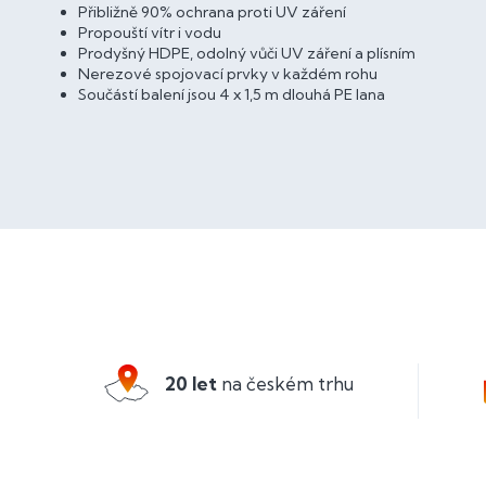
Přibližně 90% ochrana proti UV záření
Propouští vítr i vodu
Prodyšný HDPE, odolný vůči UV záření a plísním
Nerezové spojovací prvky v každém rohu
Součástí balení jsou 4 x 1,5 m dlouhá PE lana
Z
á
p
a
20 let
na českém trhu
t
í